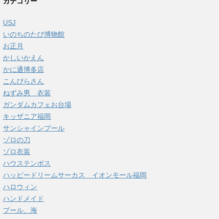
カテゴリー
USJ
いのちのたび博物館
お正月
かしいかえん
かに通博多店
こんぴらさん
ねずみ男 衣装
ガンダムカフェお台場
キッザニア福岡
サンシャインプール
ゾロの刀
ゾロ衣装
ハウステンボス
ハッピードリームサーカス イオンモール福岡
ハロウィン
ハンドメイド
プール、海