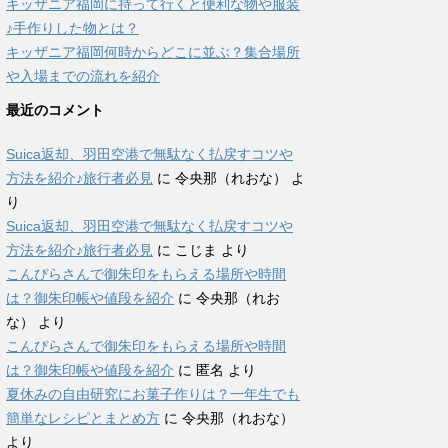
キッザニア福岡に持って行くと便利な物や服装
♪手作りした物とは？
キッザニア福岡何時からどこに並ぶ？集合場所
や入場までの流れを紹介
最近のコメント
Suica返却、羽田空港で無駄なく払戻すコツや
方法を紹介♪旅行者必見
に
令央那（れおな）
よ
り
Suica返却、羽田空港で無駄なく払戻すコツや
方法を紹介♪旅行者必見
に
こじま
より
こんぴらさんで御朱印をもらえる場所や時間
は？御朱印帳や値段を紹介
に
令央那（れお
な）
より
こんぴらさんで御朱印をもらえる場所や時間
は？御朱印帳や値段を紹介
に
匿名
より
夏休みの自由研究にお菓子作りは？一年生でも
簡単なレシピとまとめ方
に
令央那（れおな）
より