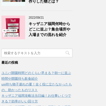
作りした物とは？
2022/09/21
キッザニア福岡何時から
どこに並ぶ？集合場所や
入場までの流れを紹介
最近の投稿
ユニバ開園時間どのくらい早まる？朝一に並ぶ
時間や開園待ち飲食紹介
usj持ち物子連れの夏！全く役に立たなかったも
の、助かったものリスト
キッザニア福岡攻略法当日編！お仕事いくつで
きる？効率がいい回り方