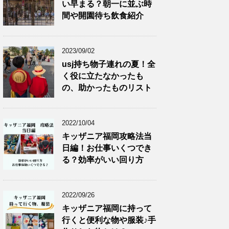
い早まる？朝一に並ぶ時
間や開園待ち飲食紹介
2023/09/02
usj持ち物子連れの夏！全
く役に立たなかったも
の、助かったものリスト
2022/10/04
キッザニア福岡攻略法当
日編！お仕事いくつでき
る？効率がいい回り方
2022/09/26
キッザニア福岡に持って
行くと便利な物や服装♪手