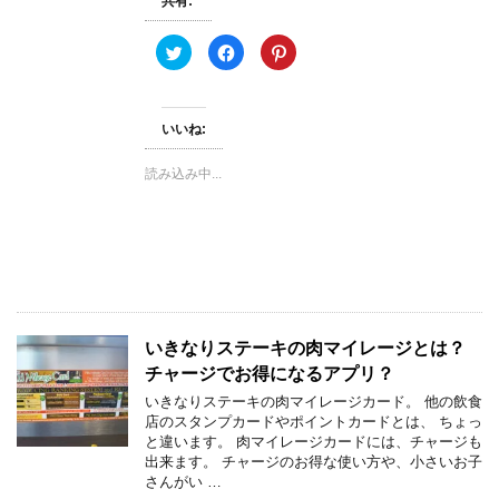
共有:
き
ま
す
)
ク
F
ク
リ
a
リ
ッ
c
ッ
ク
e
ク
し
b
し
て
o
て
いいね:
T
o
P
w
k
i
i
で
n
t
共
t
読み込み中...
t
有
e
e
す
r
r
る
e
で
に
s
共
は
t
有
ク
で
(
リ
共
新
ッ
有
し
ク
(
い
し
新
ウ
て
し
ィ
く
い
ン
だ
ウ
いきなりステーキの肉マイレージとは？
ド
さ
ィ
ウ
い
ン
チャージでお得になるアプリ？
で
(
ド
開
新
ウ
いきなりステーキの肉マイレージカード。 他の飲食
き
し
で
店のスタンプカードやポイントカードとは、 ちょっ
ま
い
開
す
ウ
き
と違います。 肉マイレージカードには、チャージも
)
ィ
ま
出来ます。 チャージのお得な使い方や、小さいお子
ン
す
ド
)
さんがい …
ウ