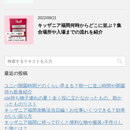
2022/09/21
キッザニア福岡何時からどこに並ぶ？集
合場所や入場までの流れを紹介
最近の投稿
ユニバ開園時間どのくらい早まる？朝一に並ぶ時間や開園
待ち飲食紹介
usj持ち物子連れの夏！全く役に立たなかったもの、助か
ったものリスト
キッザニア福岡攻略法当日編！お仕事いくつできる？効率
がいい回り方
キッザニア福岡に持って行くと便利な物や服装♪手作りし
た物とは？