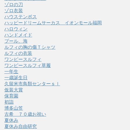
ゾロの刀
ゾロ衣装
ハウステンボス
ハッピードリームサーカス イオンモール福岡
ハロウィン
ハンドメイド
プール、海
ルフィの胸の傷Ｔシャツ
ルフィの衣装
ワンピースルフィ
ワンピースルフィ草履
一年生
一歳誕生日
久留米市鳥類センターｓｌ
仮装大賞
保育園
初詣
博多山笠
古希 ７０歳お祝い
夏休み
夏休み自由研究