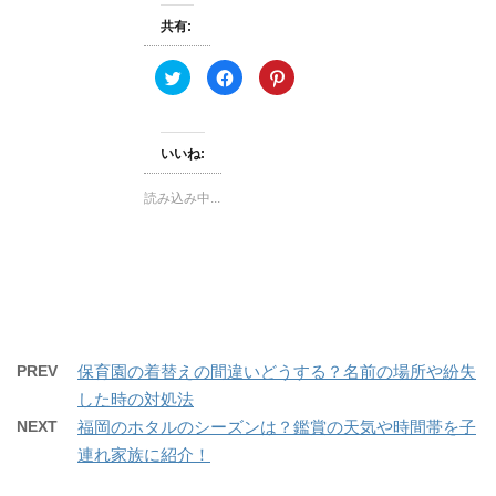
で
開
共有:
き
ま
す
)
ク
F
ク
リ
a
リ
ッ
c
ッ
ク
e
ク
し
b
し
て
o
て
いいね:
T
o
P
w
k
i
i
で
n
t
共
t
読み込み中...
t
有
e
e
す
r
r
る
e
で
に
s
共
は
t
有
ク
で
(
リ
共
新
ッ
有
し
ク
(
い
し
新
ウ
て
し
ィ
く
い
ン
だ
ウ
PREV
保育園の着替えの間違いどうする？名前の場所や紛失
ド
さ
ィ
ウ
い
ン
した時の対処法
で
(
ド
開
新
ウ
NEXT
福岡のホタルのシーズンは？鑑賞の天気や時間帯を子
き
し
で
ま
い
開
連れ家族に紹介！
す
ウ
き
)
ィ
ま
ン
す