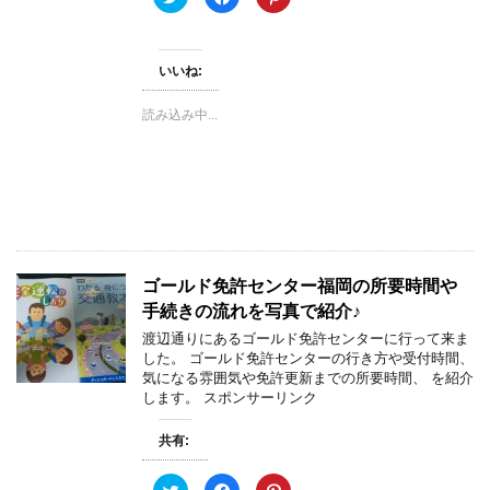
リ
a
リ
ッ
c
ッ
ク
e
ク
し
b
し
て
o
て
いいね:
T
o
P
w
k
i
i
で
n
t
共
t
読み込み中...
t
有
e
e
す
r
r
る
e
で
に
s
共
は
t
有
ク
で
(
リ
共
新
ッ
有
し
ク
(
い
し
新
ウ
て
し
ィ
く
い
ン
だ
ウ
ゴールド免許センター福岡の所要時間や
ド
さ
ィ
ウ
い
ン
手続きの流れを写真で紹介♪
で
(
ド
開
新
ウ
渡辺通りにあるゴールド免許センターに行って来ま
き
し
で
した。 ゴールド免許センターの行き方や受付時間、
ま
い
開
す
ウ
き
気になる雰囲気や免許更新までの所要時間、 を紹介
)
ィ
ま
します。 スポンサーリンク
ン
す
ド
)
ウ
で
共有:
開
き
ま
ク
F
ク