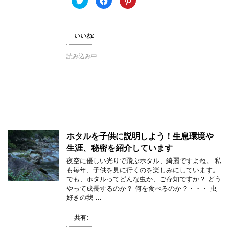
す
リ
a
リ
)
ッ
c
ッ
ク
e
ク
し
b
し
て
o
て
いいね:
T
o
P
w
k
i
i
で
n
t
共
t
読み込み中...
t
有
e
e
す
r
r
る
e
で
に
s
共
は
t
有
ク
で
(
リ
共
新
ッ
有
し
ク
(
い
し
新
ウ
て
し
ィ
く
い
ン
だ
ウ
ホタルを子供に説明しよう！生息環境や
ド
さ
ィ
ウ
い
ン
生涯、秘密を紹介しています
で
(
ド
開
新
ウ
夜空に優しい光りで飛ぶホタル、綺麗ですよね。 私
き
し
で
も毎年、子供を見に行くのを楽しみにしています。
ま
い
開
す
ウ
き
でも、ホタルってどんな虫か、ご存知ですか？ どう
)
ィ
ま
やって成長するのか？ 何を食べるのか？・・・ 虫
ン
す
ド
)
好きの我 …
ウ
で
開
共有:
き
ま