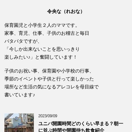
令央な（れおな）
保育園児と小学生２人のママです。
家事、育児、仕事、子供のお稽古と毎日
バタバタですが、
「今しか出来ないことを思いっきり
楽しみたい♪」と奮闘しています！
子供のお祝い事、保育園や小学校の行事、
季節のイベントや子供と行って楽しかった
場所など生活の気になるアレコレを母目線で
書いています♪
2023/09/09
ユニバ開園時間どのくらい早まる？朝一
に並ぶ時間や開園待ち飲食紹介