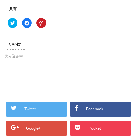
共有:
ク
F
ク
リ
a
リ
ッ
c
ッ
ク
e
ク
し
b
し
て
o
て
いいね:
T
o
P
w
k
i
i
で
n
t
共
t
読み込み中...
t
有
e
e
す
r
r
る
e
で
に
s
共
は
t
有
ク
で
(
リ
共
新
ッ
有
し
ク
(
い
し
新
ウ
て
し
ィ
く
い
ン
だ
ウ
ド
さ
ィ
Twitter
Facebook
ウ
い
ン
で
(
ド
開
新
ウ
き
し
で
ま
い
開
Google+
Pocket
す
ウ
き
)
ィ
ま
ン
す