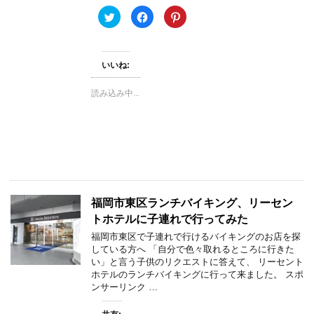
す
)
ク
F
ク
リ
a
リ
ッ
c
ッ
ク
e
ク
し
b
し
て
o
て
いいね:
T
o
P
w
k
i
i
で
n
t
共
t
読み込み中...
t
有
e
e
す
r
r
る
e
で
に
s
共
は
t
有
ク
で
(
リ
共
新
ッ
有
し
ク
(
い
し
新
ウ
て
し
ィ
く
い
ン
だ
ウ
福岡市東区ランチバイキング、リーセン
ド
さ
ィ
ウ
い
ン
トホテルに子連れで行ってみた
で
(
ド
開
新
ウ
福岡市東区で子連れで行けるバイキングのお店を探
き
し
で
している方へ 「自分で色々取れるところに行きた
ま
い
開
す
ウ
き
い」と言う子供のリクエストに答えて、 リーセント
)
ィ
ま
ホテルのランチバイキングに行って来ました。 スポ
ン
す
ド
)
ンサーリンク …
ウ
で
開