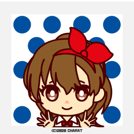
ド
)
ウ
で
開
き
ま
す
)