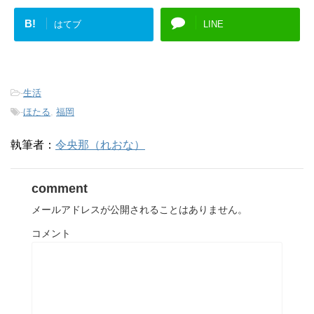
ド
)
ウ
B!
で
はてブ
LINE
開
き
ま
す
)
-
生活
-
ほたる
,
福岡
執筆者：
令央那（れおな）
comment
メールアドレスが公開されることはありません。
コメント