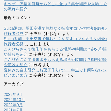
キッザニア福岡何時からどこに並ぶ？集合場所や入場まで
の流れを紹介
最近のコメント
Suica返却、羽田空港で無駄なく払戻すコツや方法を紹介♪
旅行者必見
に
令央那（れおな）
より
Suica返却、羽田空港で無駄なく払戻すコツや方法を紹介♪
旅行者必見
に
こじま
より
こんぴらさんで御朱印をもらえる場所や時間は？御朱印帳
や値段を紹介
に
令央那（れおな）
より
こんぴらさんで御朱印をもらえる場所や時間は？御朱印帳
や値段を紹介
に
匿名
より
夏休みの自由研究にお菓子作りは？一年生でも簡単なレシ
ピとまとめ方
に
令央那（れおな）
より
アーカイブ
2023年9月
2022年10月
2022年9月
2021年7月