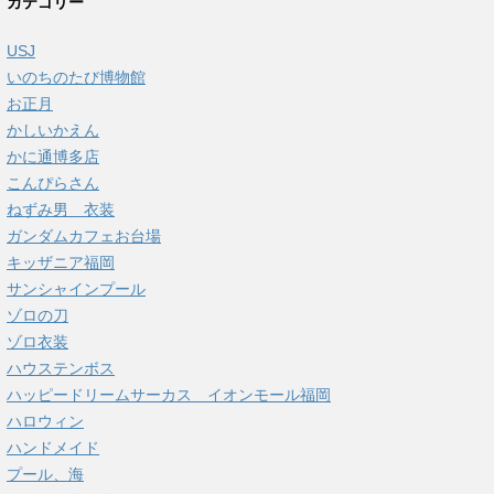
カテゴリー
USJ
いのちのたび博物館
お正月
かしいかえん
かに通博多店
こんぴらさん
ねずみ男 衣装
ガンダムカフェお台場
キッザニア福岡
サンシャインプール
ゾロの刀
ゾロ衣装
ハウステンボス
ハッピードリームサーカス イオンモール福岡
ハロウィン
ハンドメイド
プール、海