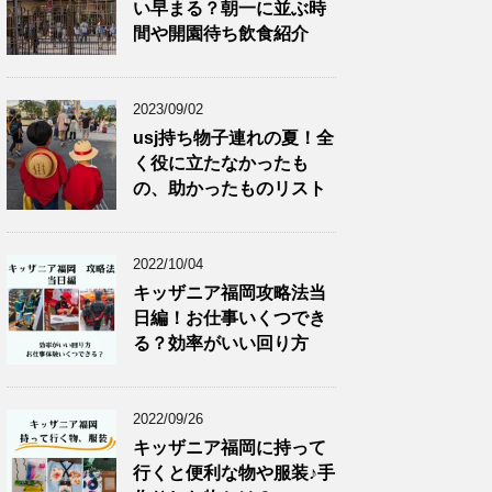
い早まる？朝一に並ぶ時
間や開園待ち飲食紹介
2023/09/02
usj持ち物子連れの夏！全
く役に立たなかったも
の、助かったものリスト
2022/10/04
キッザニア福岡攻略法当
日編！お仕事いくつでき
る？効率がいい回り方
2022/09/26
キッザニア福岡に持って
行くと便利な物や服装♪手