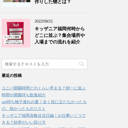
作りした物とは？
2022/09/21
キッザニア福岡何時から
どこに並ぶ？集合場所や
入場までの流れを紹介
最近の投稿
ユニバ開園時間どのくらい早まる？朝一に並ぶ
時間や開園待ち飲食紹介
usj持ち物子連れの夏！全く役に立たなかったも
の、助かったものリスト
キッザニア福岡攻略法当日編！お仕事いくつで
きる？効率がいい回り方