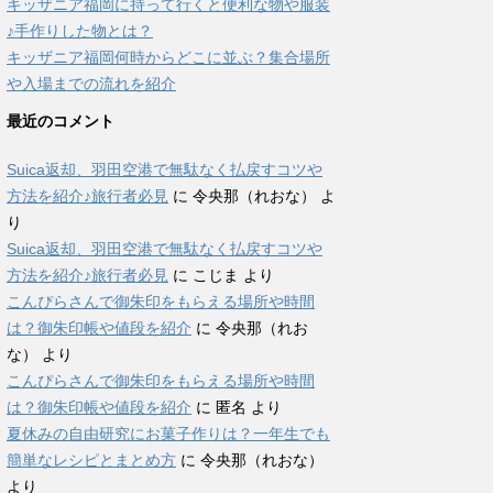
キッザニア福岡に持って行くと便利な物や服装
♪手作りした物とは？
キッザニア福岡何時からどこに並ぶ？集合場所
や入場までの流れを紹介
最近のコメント
Suica返却、羽田空港で無駄なく払戻すコツや
方法を紹介♪旅行者必見
に
令央那（れおな）
よ
り
Suica返却、羽田空港で無駄なく払戻すコツや
方法を紹介♪旅行者必見
に
こじま
より
こんぴらさんで御朱印をもらえる場所や時間
は？御朱印帳や値段を紹介
に
令央那（れお
な）
より
こんぴらさんで御朱印をもらえる場所や時間
は？御朱印帳や値段を紹介
に
匿名
より
夏休みの自由研究にお菓子作りは？一年生でも
簡単なレシピとまとめ方
に
令央那（れおな）
より