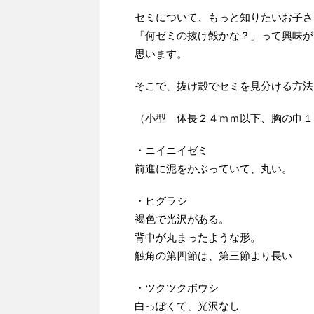
セミについて、もっと知りたいお子さ
「何ゼミの抜け殻かな？」って興味が
思います。
そこで、抜け殻でセミを見分ける方法
（小型 体長２４ｍｍ以下、胸の巾１
・ニイニイゼミ
前進に泥をかぶっていて、丸い。
・ヒグラシ
褐色で光沢がある。
背中が丸まったような形。
触角の第四節は、第三節より長い
・ツクツクボウシ
白っぽくて、光沢なし