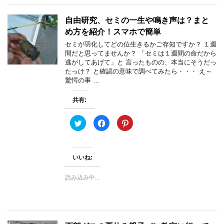
有
ク
で
(
リ
共
新
ッ
有
自由研究、セミの一生や鳴き声は？まと
し
ク
(
い
し
新
め方を紹介！スマホで簡単
ウ
て
し
ィ
く
い
セミが羽化してどの位生きるかご存知ですか？ １週
ン
だ
ウ
間だと思ってませんか？ 「セミは１週間の命だから
ド
さ
ィ
ウ
い
ン
逃がしてあげて」と 言ったものの、本当にそうだっ
で
(
ド
たっけ？ と確認の意味で調べてみたら・・・ え～
開
新
ウ
き
し
で
驚愕の事 …
ま
い
開
す
ウ
き
)
ィ
ま
共有:
ン
す
ド
)
ウ
で
ク
F
ク
開
リ
a
リ
き
ッ
c
ッ
ま
ク
e
ク
す
し
b
し
)
て
o
て
いいね:
T
o
P
w
k
i
i
で
n
t
共
t
読み込み中...
t
有
e
e
す
r
r
る
e
で
に
s
共
は
t
有
ク
で
(
リ
共
新
ッ
有