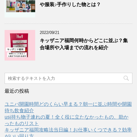
や服装♪手作りした物とは？
2022/09/21
キッザニア福岡何時からどこに並ぶ？集
合場所や入場までの流れを紹介
最近の投稿
ユニバ開園時間どのくらい早まる？朝一に並ぶ時間や開園
待ち飲食紹介
usj持ち物子連れの夏！全く役に立たなかったもの、助か
ったものリスト
キッザニア福岡攻略法当日編！お仕事いくつできる？効率
がいい回り方