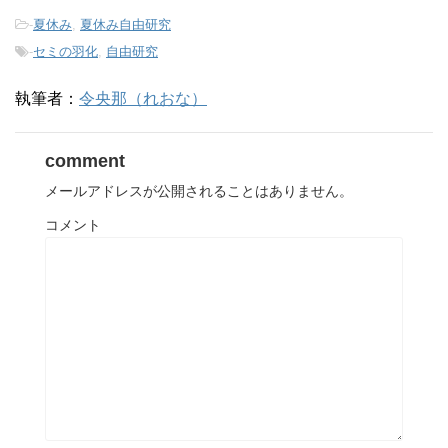
き
ま
-
夏休み
,
夏休み自由研究
す
)
-
セミの羽化
,
自由研究
執筆者：
令央那（れおな）
comment
メールアドレスが公開されることはありません。
コメント