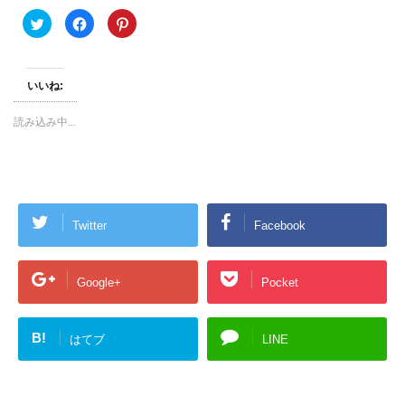
ク
F
ク
リ
a
リ
ッ
c
ッ
ク
e
ク
し
b
し
て
o
て
いいね:
T
o
P
w
k
i
i
で
n
t
共
t
読み込み中...
t
有
e
e
す
r
r
る
e
で
に
s
共
は
t
有
ク
で
(
リ
共
新
ッ
有
し
ク
(
Twitter
Facebook
い
し
新
ウ
て
し
ィ
く
い
ン
だ
ウ
ド
さ
ィ
ウ
い
ン
Google+
Pocket
で
(
ド
開
新
ウ
き
し
で
ま
い
開
す
ウ
き
B!
はてブ
LINE
)
ィ
ま
ン
す
ド
)
ウ
で
開