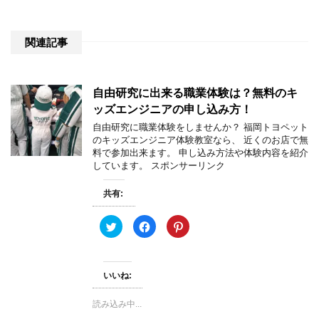
関連記事
自由研究に出来る職業体験は？無料のキ
ッズエンジニアの申し込み方！
自由研究に職業体験をしませんか？ 福岡トヨペット
のキッズエンジニア体験教室なら、 近くのお店で無
料で参加出来ます。 申し込み方法や体験内容を紹介
しています。 スポンサーリンク
共有:
ク
F
ク
リ
a
リ
ッ
c
ッ
ク
e
ク
し
b
し
て
o
て
いいね:
T
o
P
w
k
i
i
で
n
t
共
t
読み込み中...
t
有
e
e
す
r