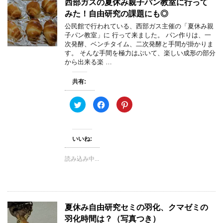
西部ガスの夏休み親子パン教室に行って
し
ク
(
い
し
新
みた！自由研究の課題にも◎
ウ
て
し
ィ
く
い
公民館で行われている、西部ガス主催の「夏休み親
ン
だ
ウ
子パン教室」に 行って来ました。 パン作りは、一
ド
さ
ィ
ウ
い
ン
次発酵、ベンチタイム、二次発酵と手間が掛かりま
で
(
ド
す。 そんな手間を極力はぶいて、楽しい成形の部分
開
新
ウ
き
し
で
から出来る楽 …
ま
い
開
す
ウ
き
)
ィ
ま
共有:
ン
す
ド
)
ウ
で
ク
F
ク
開
リ
a
リ
き
ッ
c
ッ
ま
ク
e
ク
す
し
b
し
)
て
o
て
いいね:
T
o
P
w
k
i
i
で
n
t
共
t
読み込み中...
t
有
e
e
す
r
r
る
e
で
に
s
共
は
t
有
ク
で
(
リ
共
新
ッ
有
夏休み自由研究セミの羽化、クマゼミの
し
ク
(
い
し
新
羽化時間は？（写真つき）
ウ
て
し