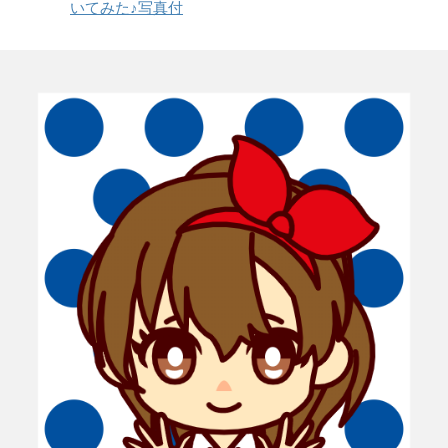
いてみた♪写真付
ウ
い
ン
で
(
ド
開
新
ウ
き
し
で
ま
い
開
す
ウ
き
)
ィ
ま
ン
す
ド
)
ウ
で
開
き
ま
す
)