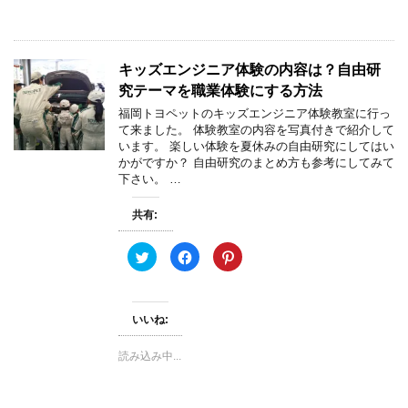
r
る
e
で
に
s
共
は
t
有
ク
で
(
リ
共
新
ッ
有
キッズエンジニア体験の内容は？自由研
し
ク
(
い
し
新
究テーマを職業体験にする方法
ウ
て
し
ィ
く
い
福岡トヨペットのキッズエンジニア体験教室に行っ
ン
だ
ウ
て来ました。 体験教室の内容を写真付きで紹介して
ド
さ
ィ
ウ
い
ン
います。 楽しい体験を夏休みの自由研究にしてはい
で
(
ド
かがですか？ 自由研究のまとめ方も参考にしてみて
開
新
ウ
き
し
で
下さい。 …
ま
い
開
す
ウ
き
)
ィ
ま
共有:
ン
す
ド
)
ウ
で
ク
F
ク
開
リ
a
リ
き
ッ
c
ッ
ま
ク
e
ク
す
し
b
し
)
て
o
て
いいね:
T
o
P
w
k
i
i
で
n
t
共
t
読み込み中...
t
有
e
e
す
r
r
る
e
で
に
s
共
は
t