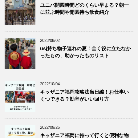
ユニバ開園時間どのくらい早まる？朝一
に並ぶ時間や開園待ち飲食紹介
2023/09/02
usj持ち物子連れの夏！全く役に立たなか
ったもの、助かったものリスト
2022/10/04
キッザニア福岡攻略法当日編！お仕事い
くつできる？効率がいい回り方
2022/09/26
キッザニア福岡に持って行くと便利な物