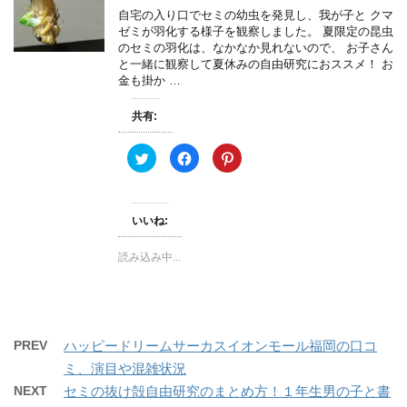
ィ
く
い
自宅の入り口でセミの幼虫を発見し、我が子と クマ
ン
だ
ウ
ゼミが羽化する様子を観察しました。 夏限定の昆虫
ド
さ
ィ
ウ
い
ン
のセミの羽化は、なかなか見れないので、 お子さん
で
(
ド
と一緒に観察して夏休みの自由研究におススメ！ お
開
新
ウ
き
し
で
金も掛か …
ま
い
開
す
ウ
き
)
ィ
ま
共有:
ン
す
ド
)
ウ
で
ク
F
ク
開
リ
a
リ
き
ッ
c
ッ
ま
ク
e
ク
す
し
b
し
)
て
o
て
いいね:
T
o
P
w
k
i
i
で
n
t
共
t
読み込み中...
t
有
e
e
す
r
r
る
e
で
に
s
共
は
t
有
ク
で
(
リ
共
新
ッ
有
PREV
ハッピードリームサーカスイオンモール福岡の口コ
し
ク
(
い
し
新
ミ、演目や混雑状況
ウ
て
し
ィ
く
い
NEXT
セミの抜け殻自由研究のまとめ方！１年生男の子と書
ン
だ
ウ
ド
さ
ィ