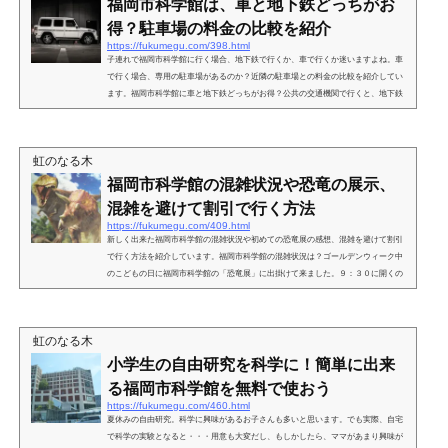
福岡市科学館は、車と地下鉄どっちがお
得？駐車場の料金の比較を紹介
https://fukumegu.com/398.html
子連れで福岡市科学館に行く場合、地下鉄で行くか、車で行くか迷いますよね。車
で行く場合、専用の駐車場があるのか？近隣の駐車場との料金の比較を紹介してい
ます。福岡市科学館に車と地下鉄どっちがお得？公共の交通機関で行くと、地下鉄
六本松駅の目の前にありますが、博多方面から地下鉄で行く場合、天神で七隈線に
乗り換える必要があり、３０分ほどかかります。我が家の近くからだと乗換えが２
回必要で、片道５１０円。到着まで１時間１０分掛かります。これだったら、車で
虹のなる木
行っても同じくらい時間掛かるんじゃない？って思いまし...
福岡市科学館の混雑状況や恐竜の展示、
混雑を避けて割引で行く方法
https://fukumegu.com/409.html
新しく出来た福岡市科学館の混雑状況や初めての恐竜展の感想、混雑を避けて割引
で行く方法を紹介しています。福岡市科学館の混雑状況は？ゴールデンウィーク中
のこどもの日に福岡市科学館の「恐竜展」に出掛けて来ました。９：３０に開くの
で、午前中の早い時間を狙って行く計画。「早く、早く！」とせかせる子供の為
に、少しでも早く着けるようにと高速に乗ったものの、事故渋滞・・・途中から下
道で行きました。福岡市科学館の近くのコインパーキングに車を停めました。下の
虹のなる木
子をベビーカーに乗せ、場所が分からないので、スマホのナ...
小学生の自由研究を科学に！簡単に出来
る福岡市科学館を無料で使おう
https://fukumegu.com/460.html
夏休みの自由研究。科学に興味があるお子さんも多いと思います。でも実際、自宅
で科学の実験となると・・・用意も大変だし、もしかしたら、ママがあまり興味が