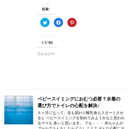
で
開
共有:
き
ま
す
)
ク
F
ク
リ
a
リ
ッ
c
ッ
ク
e
ク
し
b
し
て
o
て
いいね:
T
o
P
w
k
i
i
で
n
t
共
t
読み込み中...
t
有
e
e
す
r
r
る
e
で
に
s
共
は
t
有
ク
で
(
リ
共
新
ッ
有
し
ク
(
い
し
新
ウ
て
し
ィ
く
い
ン
だ
ウ
ベビースイミングにおむつ必要？水着の
ド
さ
ィ
ウ
い
ン
選び方でトイレの心配を解決♪
で
(
ド
開
新
ウ
６ヶ月になって、首も据わり離乳食もスタートさせ
き
し
で
ると ベビースイミングを初めてみようかなと思われ
ま
い
開
す
ウ
き
るママも 多いと思います。 でも・・・ 赤ちゃんが
)
ィ
ま
プールでうんちしたらどうしよう？ そんな心配にお
ン
す