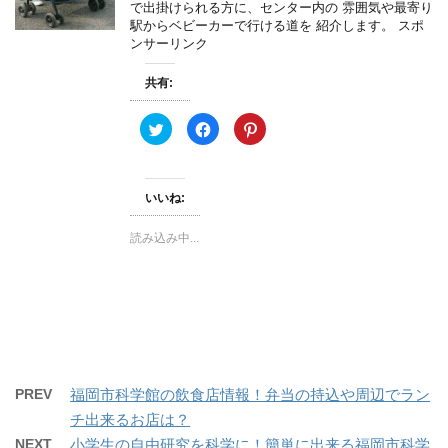
で出掛けられる方に、センター内の 雰囲気や最寄り
ま
い
開
す
ウ
き
駅からベビーカーで行ける道を 紹介します。 スポ
)
ィ
ま
ンサーリンク
ン
す
ド
)
ウ
で
共有:
開
き
ま
ク
F
ク
す
リ
a
リ
)
ッ
c
ッ
ク
e
ク
し
b
し
て
o
て
いいね:
T
o
P
w
k
i
i
で
n
t
共
t
読み込み中...
t
有
e
e
す
r
r
る
e
で
に
s
共
は
t
有
ク
で
(
リ
共
新
ッ
有
し
ク
(
い
し
新
ウ
て
し
ィ
く
い
ン
だ
ウ
PREV
福岡市科学館の飲食店情報！弁当の持込や周辺でラン
ド
さ
ィ
ウ
い
ン
チ出来るお店は？
で
(
ド
開
新
ウ
NEXT
小学生の自由研究を科学に！簡単に出来る福岡市科学