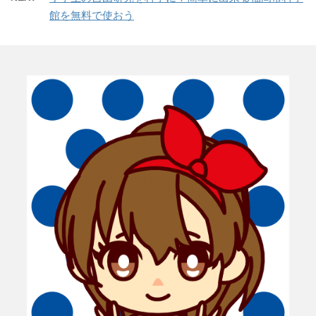
き
し
で
ま
い
開
館を無料で使おう
す
ウ
き
)
ィ
ま
ン
す
ド
)
ウ
で
開
き
ま
す
)