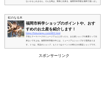
ないかもしれません。そんな時は、簡単に出来る、福岡市科学館を無料で使いまし
ょう！小学生の自由研究に科学を簡単にする方法は？一口に「科学」と言っても色
んな種類があります。空気や水を使った実験、雪や氷の結晶を作る実験・・・。便
利なキットもたくさん売られていますが、お金も掛かるし、後々、使えない物も多
虹のなる木
いですよね。実験からまとめまで、親が付き添うのも大変...
福岡市科学ショップのポイントや、おす
すめのお土産を紹介します！
https://fukumegu.com/483.html
子供とテーマパークやミュージアムにに行ったら、お土産ショップの素通りって出
来ないですよね。福岡市科学館の中には、ミュージアムショップが２箇所ありま
す。１つは、常設のショップ、もう１つはイベントの時だけの限定ショップです。
お店のポイントと、おススメのお土産を紹介しています。福岡市科学館のショップ
のポイントは？福岡市科学館の中には、ミュージアムショップが２つあります。ま
スポンサーリンク
た、お土産を入ってるショップ袋もテンションが上がる重要アイテムだと思いませ
んか？実は、２つのお店でデザインが違うんです。ショップ...