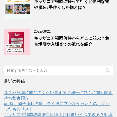
キッザニア福岡に持って行くと便利な物
や服装♪手作りした物とは？
2022/09/21
キッザニア福岡何時からどこに並ぶ？集
合場所や入場までの流れを紹介
最近の投稿
ユニバ開園時間どのくらい早まる？朝一に並ぶ時間や開園
待ち飲食紹介
usj持ち物子連れの夏！全く役に立たなかったもの、助か
ったものリスト
キッザニア福岡攻略法当日編！お仕事いくつできる？効率