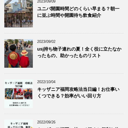
2023/09/09
ユニバ開園時間どのくらい早まる？朝一
に並ぶ時間や開園待ち飲食紹介
2023/09/02
usj持ち物子連れの夏！全く役に立たなか
ったもの、助かったものリスト
2022/10/04
キッザニア福岡攻略法当日編！お仕事い
くつできる？効率がいい回り方
2022/09/26