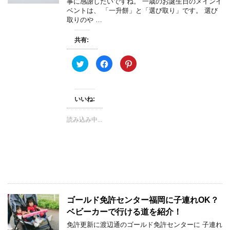
事に感謝したいですね。 一歳のお誕生日のメインイ
)
ィ
ま
ベントは、 「一升餅」と「選び取り」です。 選び
ン
す
ド
)
取りのや …
ウ
で
開
共有:
き
ま
す
)
ク
F
ク
リ
a
リ
ッ
c
ッ
ク
e
ク
し
b
し
て
o
て
いいね:
T
o
P
w
k
i
i
で
n
t
共
t
読み込み中...
t
有
e
e
す
r
r
る
e
で
に
s
共
は
t
有
ク
で
(
リ
共
新
ッ
有
し
ク
(
い
し
新
ウ
て
し
ィ
く
い
ン
だ
ウ
ゴールド免許センター福岡に子連れOK？
ド
さ
ィ
ウ
い
ン
ベビーカーで行ける道を紹介！
で
(
ド
開
新
ウ
免許更新に渡辺通のゴールド免許センターに 子連れ
き
し
で