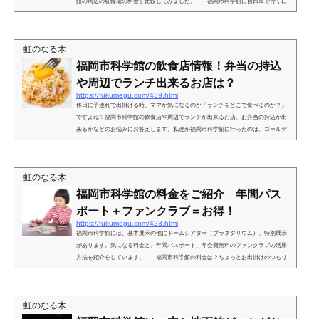
館の周辺の駐輪場の料金を比較してみました。 福岡市科学館に自転車で行くに
は？ 福岡市科学館のあるのは、地下鉄の六本松駅の前です。 地下鉄六本松駅周
辺の道路は、 「自転車放置禁止区域」に指定されています。 放置自転車は、
区の保管所に移動されてしまいます。 科学館で楽しんだ後に、自転車がなくな
虹のなる木
ってて、 帰れなくなったら１日台無しですね。 きちん...
福岡市科学館の飲食店情報！弁当の持込
や周辺でランチ出来るお店は？
https://fukumegu.com/439.html
休日に子連れで出掛ける時、ママが気になるのが「ランチをどこで食べるのか？」
ですよね？福岡市科学館の飲食店や周辺でランチが出来るお店、お弁当の持込が出
来るかなどのお悩みにお答えします。私達が福岡市科学館に行ったのは、ゴールデ
ンウィークの子供の日。どのくらい観覧するか分からないので、主人に「お昼にち
ょっと食べれるおにぎりか何か買って行く？」と聞きましたが、「何とかなるやろ
～」と言うので、水筒とおやつだけ持って行きました。特別展のチケットを持って
虹のなる木
いたので、外の長い列には並ばす、１階のスーパーの前を...
福岡市科学館の料金をご紹介 年間パス
ポート＋ファンクラブ＝お得！
https://fukumegu.com/423.html
福岡市科学館には、基本展示の他にドームシアター（プラネタリウム）、特別展示
があります。気になる料金と、年間パスポート、年会費無料のファンクラブの活用
方法を紹介をしています。 福岡市科学館の料金は？ちょっとお出掛けのつもり
でも家族で、となるとかなりの出費になりますよね。福岡市科学館の料金は、うち
みたいに５歳の未就学児がいるご家庭には、ちょっとややこしいです。５階の基本
展示室、６階のドームシアター（プラネタリウム）は、未就学児は無料ですが、恐
虹のなる木
竜などの特別展は、４歳以上は入場券が必要です。 チ...