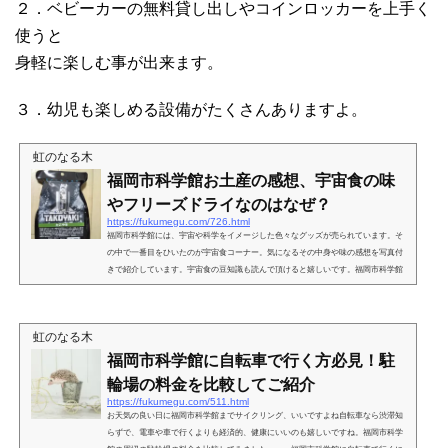
２．ベビーカーの無料貸し出しやコインロッカーを上手く
使うと
身軽に楽しむ事が出来ます。
３．幼児も楽しめる設備がたくさんありますよ。
虹のなる木
福岡市科学館お土産の感想、宇宙食の味
やフリーズドライなのはなぜ？
https://fukumegu.com/726.html
福岡市科学館には、宇宙や科学をイメージした色々なグッズが売られています。そ
の中で一番目をひいたのが宇宙食コーナー。気になるその中身や味の感想を写真付
きで紹介しています。宇宙食の豆知識も読んで頂けると嬉しいです。福岡市科学館
のお土産の感想は？私が買ったお土産は、「宇宙のグミ」と宇宙食の「たこ焼き」
です。遠い昔、高校の修学旅行でスミソニアン博物館で宇宙食のアイスをお土産に
買って食べた事があります。宇宙色のアイスは、美味しくはなかったイメージがあ
虹のなる木
るので、今回は「たこ焼き」にしてみました。もうひとつ...
福岡市科学館に自転車で行く方必見！駐
輪場の料金を比較してご紹介
https://fukumegu.com/511.html
お天気の良い日に福岡市科学館までサイクリング、いいですよね自転車なら渋滞知
らずで、電車や車で行くよりも経済的、健康にいいのも嬉しいですね。福岡市科学