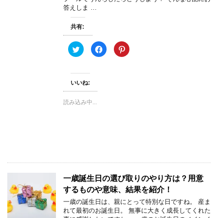
ド
)
答えしま …
ウ
で
開
共有:
き
ま
す
)
ク
F
ク
リ
a
リ
ッ
c
ッ
ク
e
ク
し
b
し
て
o
て
いいね:
T
o
P
w
k
i
i
で
n
t
共
t
読み込み中...
t
有
e
e
す
r
r
る
e
で
に
s
共
は
t
有
ク
で
(
リ
共
新
ッ
有
し
ク
(
い
し
新
ウ
て
し
ィ
く
い
ン
だ
ウ
一歳誕生日の選び取りのやり方は？用意
ド
さ
ィ
ウ
い
ン
するものや意味、結果を紹介！
で
(
ド
開
新
ウ
一歳の誕生日は、親にとって特別な日ですね。 産ま
き
し
で
れて最初のお誕生日。 無事に大きく成長してくれた
ま
い
開
す
ウ
き