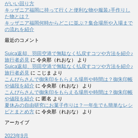
がいい回り方
キッザニア福岡に持って行くと便利な物や服装♪手作りし
た物とは？
キッザニア福岡何時からどこに並ぶ？集合場所や入場まで
の流れを紹介
最近のコメント
Suica返却、羽田空港で無駄なく払戻すコツや方法を紹介♪
旅行者必見
に
令央那（れおな）
より
Suica返却、羽田空港で無駄なく払戻すコツや方法を紹介♪
旅行者必見
に
こじま
より
こんぴらさんで御朱印をもらえる場所や時間は？御朱印帳
や値段を紹介
に
令央那（れおな）
より
こんぴらさんで御朱印をもらえる場所や時間は？御朱印帳
や値段を紹介
に
匿名
より
夏休みの自由研究にお菓子作りは？一年生でも簡単なレシ
ピとまとめ方
に
令央那（れおな）
より
アーカイブ
2023年9月