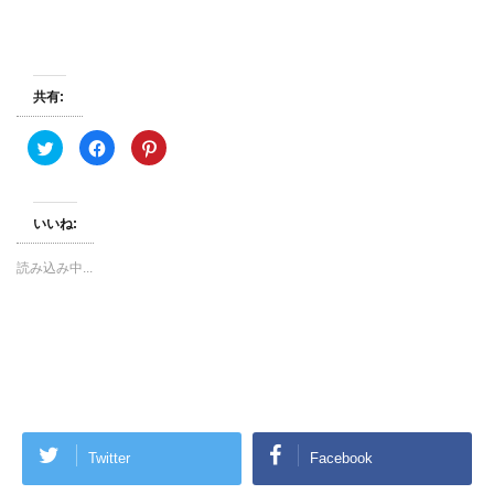
共有:
ク
F
ク
リ
a
リ
ッ
c
ッ
ク
e
ク
し
b
し
て
o
て
いいね:
T
o
P
w
k
i
i
で
n
t
共
t
読み込み中...
t
有
e
e
す
r
r
る
e
で
に
s
共
は
t
有
ク
で
(
リ
共
新
ッ
有
し
ク
(
い
し
新
ウ
て
し
ィ
く
い
ン
だ
ウ
ド
さ
ィ
Twitter
Facebook
ウ
い
ン
で
(
ド
開
新
ウ