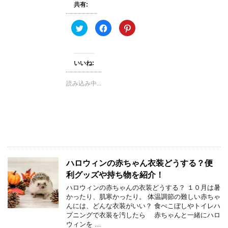
共有:
ク
F
ク
リ
a
リ
ッ
c
ッ
ク
e
ク
し
b
し
て
o
て
いいね:
T
o
P
w
k
i
i
で
n
t
共
t
読み込み中...
t
有
e
e
す
r
r
る
e
で
に
s
共
は
t
有
ク
で
(
リ
共
新
ッ
有
し
ク
(
い
し
新
ウ
て
し
ィ
く
い
ン
だ
ウ
ハロウィンの赤ちゃん衣装どうする？便
ド
さ
ィ
ウ
い
ン
利グッズや持ち物を紹介！
で
(
ド
開
新
ウ
ハロウィンの赤ちゃんの衣装どうする？ １０月は暑
き
し
で
かったり、肌寒かったり。 体温調節の難しい赤ちゃ
ま
い
開
す
ウ
き
んには、どんな衣装がいい？ 食べこぼしやトイレハ
)
ィ
ま
プニングで衣装を汚したら 赤ちゃんと一緒にハロ
ン
す
ド
)
ウィンを …
ウ