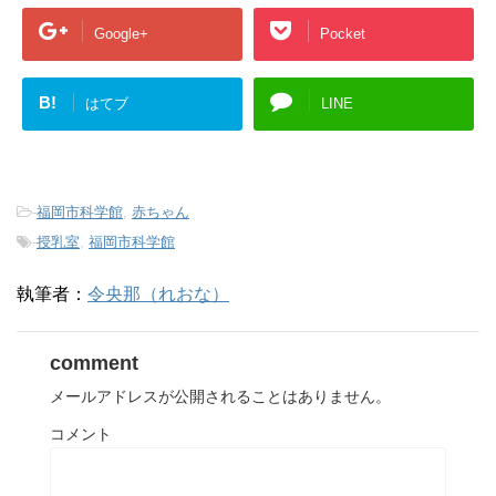
き
し
で
ま
い
開
Google+
Pocket
す
ウ
き
)
ィ
ま
ン
す
ド
)
ウ
B!
で
はてブ
LINE
開
き
ま
す
)
-
福岡市科学館
,
赤ちゃん
-
授乳室
,
福岡市科学館
執筆者：
令央那（れおな）
comment
メールアドレスが公開されることはありません。
コメント