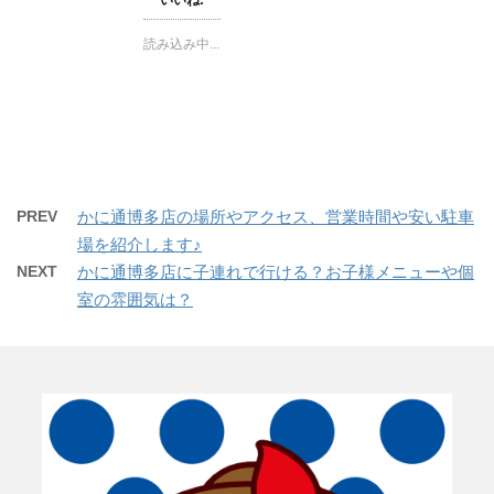
いいね:
T
o
P
w
k
i
i
で
n
t
共
t
読み込み中...
t
有
e
e
す
r
r
る
e
で
に
s
共
は
t
有
ク
で
(
リ
共
新
ッ
有
し
ク
(
い
し
新
ウ
て
し
ィ
く
い
ン
だ
ウ
PREV
かに通博多店の場所やアクセス、営業時間や安い駐車
ド
さ
ィ
ウ
い
ン
場を紹介します♪
で
(
ド
開
新
ウ
NEXT
かに通博多店に子連れで行ける？お子様メニューや個
き
し
で
ま
い
開
室の雰囲気は？
す
ウ
き
)
ィ
ま
ン
す
ド
)
ウ
で
開
き
ま
す
)