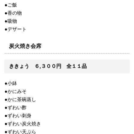
●ご飯
●香の物
●吸物
●デザート
炭火焼き会席
ききょう ６,３００円 全１１品
●小鉢
●かにみそ
●かに茶碗蒸し
●ずわい酢
●ずわい刺身
●ずわい炭火焼き
●ずわい天ぷら