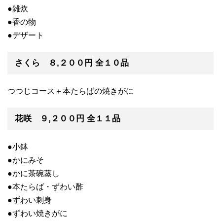
●雑炊
●香の物
●デザート
さくら ８,２００円 全１０品
つつじコース＋本たらばの焼きがに
花咲 ９,２００円 全１１品
●小鉢
●かにみそ
●かに茶碗蒸し
●本たらば・ずわい酢
●ずわい刺身
●ずわい焼きがに