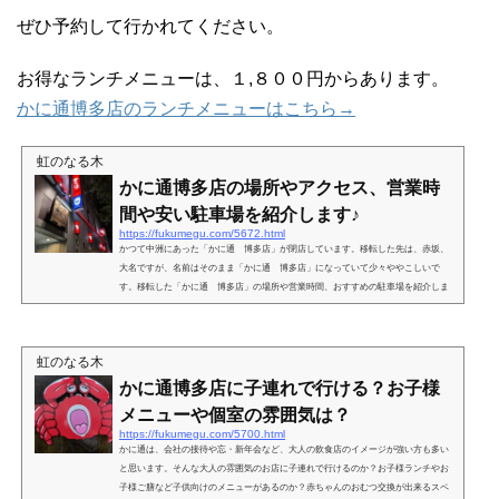
ぜひ予約して行かれてください。
お得なランチメニューは、１,８００円からあります。
かに通博多店のランチメニューはこちら→
虹のなる木
かに通博多店の場所やアクセス、営業時
間や安い駐車場を紹介します♪
https://fukumegu.com/5672.html
かつて中洲にあった「かに通 博多店」が閉店しています。移転した先は、赤坂、
大名ですが、名前はそのまま「かに通 博多店」になっていて少々ややこしいで
す。移転した「かに通 博多店」の場所や営業時間、おすすめの駐車場を紹介しま
す♪かに通博多店の場所やアクセスは？「かに通博多店」は、赤坂、大名エリアの大
正通り沿いにあります。最寄り駅は、地下鉄赤坂駅です。改札を出て大正通りをハ
ローワーク方面（警固方面）に３分程行くと、左手にあります。天神からでも徒歩
虹のなる木
１５分くらいです。西通りからスターバックスとDIESELがあ...
かに通博多店に子連れで行ける？お子様
メニューや個室の雰囲気は？
https://fukumegu.com/5700.html
かに通は、会社の接待や忘・新年会など、大人の飲食店のイメージが強い方も多い
と思います。そんな大人の雰囲気のお店に子連れで行けるのか？お子様ランチやお
子様ご膳など子供向けのメニューがあるのか？赤ちゃんのおむつ交換が出来るスペ