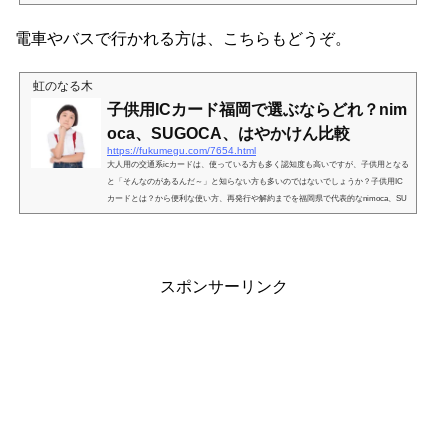
ースがあるのか？など子育てママが気になる疑問にお答えします♪かに通博多店に子
連れで行ける？お子様ランチある？大人な雰囲気のお店に子連れで行けるかどうか
電車やバスで行かれる方は、こちらもどうぞ。
を迷った時の判断基準は、子供向けのメニューがあるかどうかです。私は、お子様
ランチなどの子供向けメニューがあるお店は、「Welcome...
虹のなる木
子供用ICカード福岡で選ぶならどれ？nim
oca、SUGOCA、はやかけん比較
https://fukumegu.com/7654.html
大人用の交通系icカードは、使っている方も多く認知度も高いですが、子供用となる
と「そんなのがあるんだ～」と知らない方も多いのではないでしょうか？子供用IC
カードとは？から便利な使い方、再発行や解約までを福岡県で代表的なnimoca、SU
GOCA、はやかけんを比較して紹介します。子供用icカードとは？子供用の交通系ic
カードとは、タッチするだけで自動的に子供運賃で計算してくれるカードです。大
人のICカード同様にお買い物にも使えます♪子連れのお出掛けって荷物も多いし、行
く直前にハプニングが起きたりして、時間ギリギリの出...
スポンサーリンク