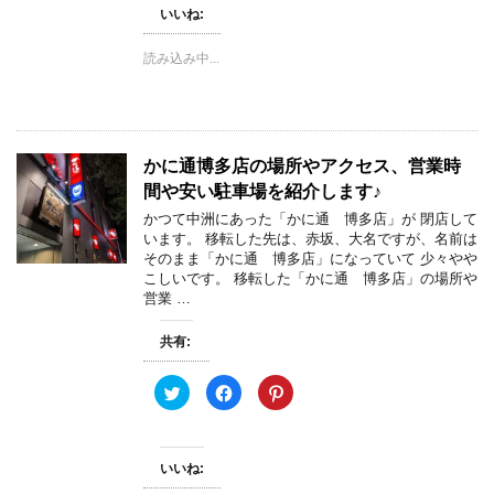
て
o
て
いいね:
T
o
P
w
k
i
i
で
n
t
共
t
読み込み中...
t
有
e
e
す
r
r
る
e
で
に
s
共
は
t
有
ク
で
(
リ
共
新
ッ
有
かに通博多店の場所やアクセス、営業時
し
ク
(
い
し
新
間や安い駐車場を紹介します♪
ウ
て
し
ィ
く
い
かつて中洲にあった「かに通 博多店」が 閉店して
ン
だ
ウ
います。 移転した先は、赤坂、大名ですが、名前は
ド
さ
ィ
ウ
い
ン
そのまま「かに通 博多店」になっていて 少々やや
で
(
ド
こしいです。 移転した「かに通 博多店」の場所や
開
新
ウ
き
し
で
営業 …
ま
い
開
す
ウ
き
)
ィ
ま
共有:
ン
す
ド
)
ウ
で
ク
F
ク
開
リ
a
リ
き
ッ
c
ッ
ま
ク
e
ク
す
し
b
し
)
て
o
て
いいね:
T
o
P
w
k
i