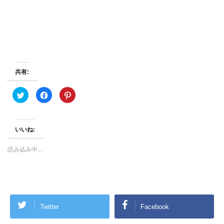
共有:
ク
F
ク
リ
a
リ
ッ
c
ッ
ク
e
ク
し
b
し
て
o
て
いいね:
T
o
P
w
k
i
i
で
n
t
共
t
読み込み中...
t
有
e
e
す
r
r
る
e
で
に
s
共
は
t
有
ク
で
(
リ
共
新
ッ
有
し
ク
(
Twitter
Facebook
い
し
新
ウ
て
し
ィ
く
い