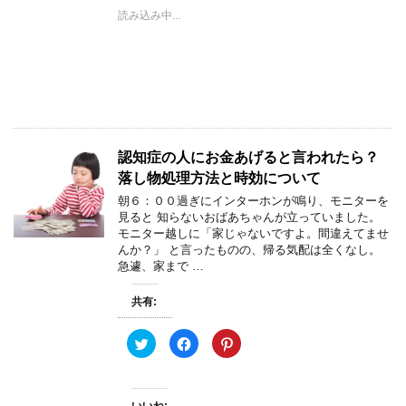
i
で
n
t
共
t
読み込み中...
t
有
e
e
す
r
r
る
e
で
に
s
共
は
t
有
ク
で
(
リ
共
新
ッ
有
し
ク
(
い
し
新
ウ
て
し
ィ
く
い
ン
だ
ウ
認知症の人にお金あげると言われたら？
ド
さ
ィ
ウ
い
ン
落し物処理方法と時効について
で
(
ド
開
新
ウ
朝６：００過ぎにインターホンが鳴り、モニターを
き
し
で
見ると 知らないおばあちゃんが立っていました。
ま
い
開
す
ウ
き
モニター越しに「家じゃないですよ。間違えてませ
)
ィ
ま
んか？」 と言ったものの、帰る気配は全くなし。
ン
す
ド
)
急遽、家まで …
ウ
で
開
共有:
き
ま
す
)
ク
F
ク
リ
a
リ
ッ
c
ッ
ク
e
ク
し
b
し
て
o
て