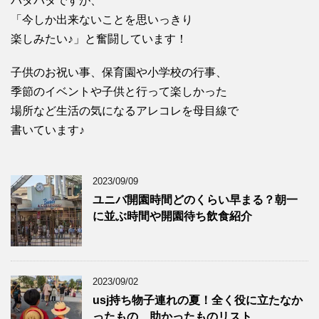
バタバタですが、
「今しか出来ないことを思いっきり
楽しみたい♪」と奮闘しています！
子供のお祝い事、保育園や小学校の行事、
季節のイベントや子供と行って楽しかった
場所など生活の気になるアレコレを母目線で
書いています♪
2023/09/09
ユニバ開園時間どのくらい早まる？朝一
に並ぶ時間や開園待ち飲食紹介
2023/09/02
usj持ち物子連れの夏！全く役に立たなか
ったもの、助かったものリスト