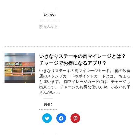
ッ
c
ッ
開
ク
e
ク
き
し
b
し
ま
て
o
て
す
いいね:
T
o
P
)
w
k
i
i
で
n
t
共
t
読み込み中...
t
有
e
e
す
r
r
る
e
で
に
s
共
は
t
有
ク
で
(
リ
共
新
ッ
有
いきなりステーキの肉マイレージとは？
し
ク
(
い
し
新
チャージでお得になるアプリ？
ウ
て
し
ィ
く
い
いきなりステーキの肉マイレージカード。 他の飲食
ン
だ
ウ
店のスタンプカードやポイントカードとは、 ちょっ
ド
さ
ィ
ウ
い
ン
と違います。 肉マイレージカードには、チャージも
で
(
ド
出来ます。 チャージのお得な使い方や、小さいお子
開
新
ウ
き
し
で
さんがい …
ま
い
開
す
ウ
き
)
ィ
ま
共有:
ン
す
ド
)
ウ
で
ク
F
ク
開
リ
a
リ
き
ッ
c
ッ
ま
ク
e
ク
す
し
b
し
)