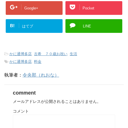
ン
だ
ウ
ド
さ
ィ
ウ
い
ン
Google+
Pocket
で
(
ド
開
新
ウ
き
し
で
ま
い
開
す
ウ
き
B!
はてブ
LINE
)
ィ
ま
ン
す
ド
)
ウ
で
開
き
ま
-
かに通博多店
,
古希 ７０歳お祝い
,
生活
す
)
-
かに通博多店
,
料金
執筆者：
令央那（れおな）
comment
メールアドレスが公開されることはありません。
コメント