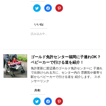
ク
F
ク
リ
a
リ
ッ
c
ッ
ク
e
ク
し
b
し
て
o
て
いいね:
T
o
P
w
k
i
i
で
n
t
共
t
読み込み中...
t
有
e
e
す
r
r
る
e
で
に
s
共
は
t
有
ク
で
(
リ
共
新
ッ
有
ゴールド免許センター福岡に子連れOK？
し
ク
(
い
し
新
ベビーカーで行ける道を紹介！
ウ
て
し
ィ
く
い
免許更新に渡辺通のゴールド免許センターに 子連れ
ン
だ
ウ
で出掛けられる方に、センター内の 雰囲気や最寄り
ド
さ
ィ
ウ
い
ン
駅からベビーカーで行ける道を 紹介します。 スポ
で
(
ド
ンサーリンク
開
新
ウ
き
し
で
ま
い
開
す
ウ
き
共有:
)
ィ
ま
ン
す
ド
)
ク
F
ク
ウ
リ
a
リ
で