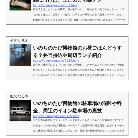
https://fukumegu.com/351.html
親も子もはじめての自由研究。親が手伝わず、「極力自分の力でやらせたい」「早
く終わらせたい」と思うママ必見！お子さんの興味のある「恐竜」がテーマなら、
自由研究も楽しくなるはずです♪思い出作りと自由研究が一緒に出来ます！小学一年
生の自由研究に恐竜をおススメする理由小学一年生の自由研究に「恐竜」をおスス
メする理由は、博物館で実物大の大きさを見れることや図鑑で補足を調べる事が簡
単な事です。●博物館に行くメリット・室内なので、お天気に関係なく行ける・熱中
虹のなる木
症、日焼けの心配もなくママ思い・料金もテーマパーク...
いのちのたび博物館のお昼ごはんどうす
る？弁当持込や周辺ランチ紹介
https://fukumegu.com/6125.html
北九州八幡東区にある「いのちのたび博物館」に行かれる方へいのちのたび博物館
内にレストランはあるのか？お弁当の持込が出来るのか？周辺にレストランやコン
ビニがあるのか？など飲食が出来る場所や軽食が買えるお店を紹介します♪いのちの
たび博物館にレストランある？弁当持込は？知らない土地へのお出掛けの時、「ど
こでお昼ごはんを食べるか！」って重要ですよね。まず、いのちのたび博物館の館
内のランチが出来る場所から紹介します。１．北九州いのちのたび博物館の中にレ
虹のなる木
ストランある？いのちのたび博物館の中には、残念ながら...
いのちのたび博物館の駐車場の混雑や料
金、周辺のイオン駐車場の裏技
https://fukumegu.com/6135.html
北九州市八幡東区のスペースワールド駅近くにあるいのちのたび博物館に車で行か
れる方へいのちのたび博物館のパーキングの混雑時間や料金周辺にあるイオンモー
ル八幡東店の駐車場と比較してみました。駐車場の利用時間や知っておきたい裏技
を紹介します♪いのちのたび博物館の駐車場の混雑や料金は？北九州市立いのちのた