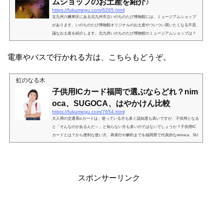
ムショップのお土産を紹介♪
https://fukumegu.com/6265.html
北九州八幡東区にある北九州市立いのちのたび博物館には、ミュージアムショップ
があります。いのちのたび博物館オリジナルのお土産やついつい買いたくなる不思
議なお土産を紹介します。北九州いのちのたび博物館のミュージアムショップは？
いのちのたび博物館のお土産屋さんは、１階の入口右側にあります。ちょっと奥に
入ったところにあるので、見逃してしまうかもしれません。ミュージアムショップ
電車やバスで行かれる方は、こちらもどうぞ。
の前には、コインロッカーやお手洗いがありますよ。ミュージアムショップは、縦
長でコンビニのお菓子コーナーの様な作りになっています...
虹のなる木
子供用ICカード福岡で選ぶならどれ？nim
oca、SUGOCA、はやかけん比較
https://fukumegu.com/7654.html
大人用の交通系icカードは、使っている方も多く認知度も高いですが、子供用となる
と「そんなのがあるんだ～」と知らない方も多いのではないでしょうか？子供用IC
カードとは？から便利な使い方、再発行や解約までを福岡県で代表的なnimoca、SU
GOCA、はやかけんを比較して紹介します。子供用icカードとは？子供用の交通系ic
カードとは、タッチするだけで自動的に子供運賃で計算してくれるカードです。大
人のICカード同様にお買い物にも使えます♪子連れのお出掛けって荷物も多いし、行
く直前にハプニングが起きたりして、時間ギリギリの出...
スポンサーリンク