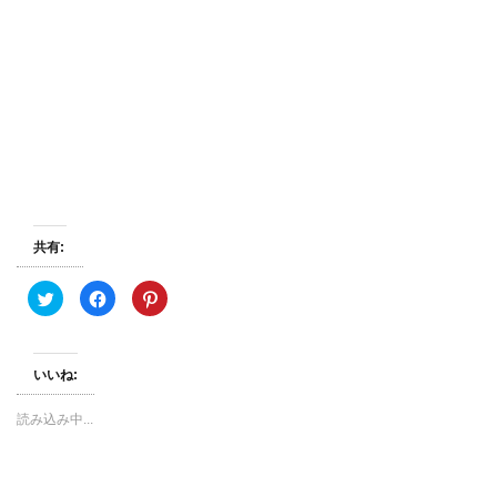
共有:
ク
F
ク
リ
a
リ
ッ
c
ッ
ク
e
ク
し
b
し
て
o
て
いいね:
T
o
P
w
k
i
i
で
n
t
共
t
読み込み中...
t
有
e
e
す
r
r
る
e
で
に
s
共
は
t
有
ク
で