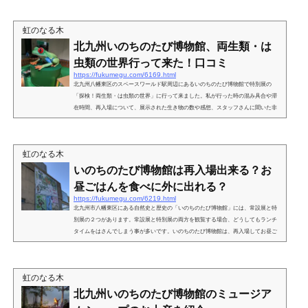
び博物館の開館時間９：００～１７：００（入館は、１６：３０）まで。駐車場も
開館に伴い、開場されます。いのちのたび博物館の駐車料金時間貸しの有料駐車場
虹のなる木
になっています。普通車 ３０分 １００円 ４時間...
北九州いのちのたび博物館、両生類・は
虫類の世界行って来た！口コミ
https://fukumegu.com/6169.html
北九州八幡東区のスペースワールド駅周辺にあるいのちのたび博物館で特別展の
「探検！両生類・は虫類の世界」に行って来ました。私が行った時の混み具合や滞
在時間、再入場について、展示された生き物の数や感想、スタッフさんに聞いた非
公開の特別イベントについても紹介します♪北九州いのちのたび博物館の「両生類・
は虫類の世界」を見て来た！いのちのたび博物館のは虫類展の混雑状況は？恐竜の
展示が有名ないのちのたび博物館ですが、春休み、夏休みなど長期休暇中は、年に
虹のなる木
４回ほど特別展が開催されています。その内容は、カブトム...
いのちのたび博物館は再入場出来る？お
昼ごはんを食べに外に出れる？
https://fukumegu.com/6219.html
北九州市八幡東区にある自然史と歴史の「いのちのたび博物館」には、常設展と特
別展の２つがあります。常設展と特別展の両方を観覧する場合、どうしてもランチ
タイムをはさんでしまう事が多いです。いのちのたび博物館は、再入場してお昼ご
飯を食べに行けるのかを紹介します。いのちのたび博物館は再入場出来る？お昼ご
はんを食べに外に出れる？いのちのたび博物館で再入場出来るかどうか心配してい
る方のほとんどは、お昼ご飯を食べに外に出たい方だと思います。たまに赤ちゃん
虹のなる木
のおむつ予備がなくなったり、食事やトイレのハプニング...
北九州いのちのたび博物館のミュージア