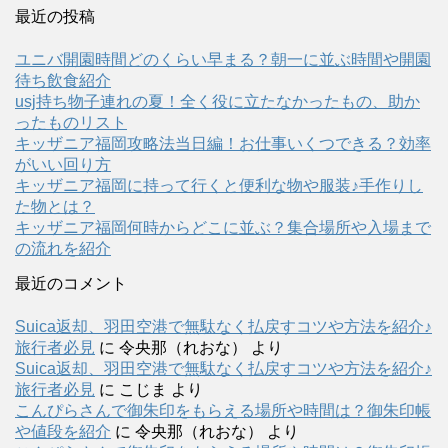
最近の投稿
ユニバ開園時間どのくらい早まる？朝一に並ぶ時間や開園
待ち飲食紹介
usj持ち物子連れの夏！全く役に立たなかったもの、助か
ったものリスト
キッザニア福岡攻略法当日編！お仕事いくつできる？効率
がいい回り方
キッザニア福岡に持って行くと便利な物や服装♪手作りし
た物とは？
キッザニア福岡何時からどこに並ぶ？集合場所や入場まで
の流れを紹介
最近のコメント
Suica返却、羽田空港で無駄なく払戻すコツや方法を紹介♪
旅行者必見
に
令央那（れおな）
より
Suica返却、羽田空港で無駄なく払戻すコツや方法を紹介♪
旅行者必見
に
こじま
より
こんぴらさんで御朱印をもらえる場所や時間は？御朱印帳
や値段を紹介
に
令央那（れおな）
より