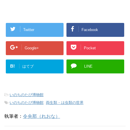
(
リ
共
新
ッ
有
し
ク
(
い
し
新
ウ
て
し
ィ
く
い
ン
だ
ウ
ド
さ
ィ
Twitter
Facebook
ウ
い
ン
で
(
ド
開
新
ウ
き
し
で
ま
い
開
Google+
Pocket
す
ウ
き
)
ィ
ま
ン
す
ド
)
ウ
B!
で
はてブ
LINE
開
き
ま
す
)
-
いのちのたび博物館
-
いのちのたび博物館
,
両生類・は虫類の世界
執筆者：
令央那（れおな）