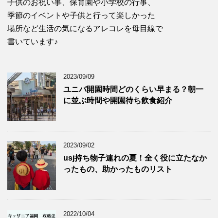
子供のお祝い事、保育園や小学校の行事、
季節のイベントや子供と行って楽しかった
場所など生活の気になるアレコレを母目線で
書いています♪
2023/09/09
ユニバ開園時間どのくらい早まる？朝一
に並ぶ時間や開園待ち飲食紹介
2023/09/02
usj持ち物子連れの夏！全く役に立たなか
ったもの、助かったものリスト
2022/10/04