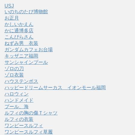
USJ
いのちのたび博物館
お正月
かしいかえん
かに通博多店
こんぴらさん
ねずみ男 衣装
ガンダムカフェお台場
キッザニア福岡
サンシャインプール
ゾロの刀
ゾロ衣装
ハウステンボス
ハッピードリームサーカス イオンモール福岡
ハロウィン
ハンドメイド
プール、海
ルフィの胸の傷Ｔシャツ
ルフィの衣装
ワンピースルフィ
ワンピースルフィ草履