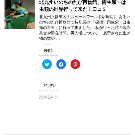
ン
だ
ウ
北九州いのちのたび博物館、両生類・は
ド
さ
ィ
ウ
い
ン
虫類の世界行って来た！口コミ
で
(
ド
開
新
ウ
北九州八幡東区のスペースワールド駅周辺に あるい
き
し
で
のちのたび博物館で特別展の 「探検！両生類・は虫
ま
い
開
す
ウ
き
類の世界」に行って来ました。 私が行った時の混み
)
ィ
ま
具合や滞在時間、再入場について、 展示された生き
ン
す
ド
)
物の数や …
ウ
で
開
共有:
き
ま
す
)
ク
F
ク
リ
a
リ
ッ
c
ッ
ク
e
ク
し
b
し
て
o
て
いいね:
T
o
P
w
k
i
i
で
n
t
共
t
読み込み中...
t
有
e
e
す
r
r
る
e
で
に
s
共
は
t
有
ク
で
(
リ
共
新
ッ
有
し
ク
(
い
し
新