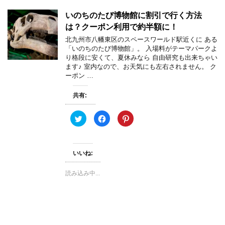
ウ
て
し
ィ
く
い
ン
だ
ウ
いのちのたび博物館に割引で行く方法
ド
さ
ィ
ウ
い
ン
は？クーポン利用で約半額に！
で
(
ド
開
新
ウ
北九州市八幡東区のスペースワールド駅近くに ある
き
し
で
「いのちのたび博物館」。 入場料がテーマパークよ
ま
い
開
す
ウ
き
り格段に安くて、夏休みなら 自由研究も出来ちゃい
)
ィ
ま
ます♪ 室内なので、お天気にも左右されません。 ク
ン
す
ド
)
ーポン …
ウ
で
開
共有:
き
ま
す
)
ク
F
ク
リ
a
リ
ッ
c
ッ
ク
e
ク
し
b
し
て
o
て
いいね:
T
o
P
w
k
i
i
で
n
t
共
t
読み込み中...
t
有
e
e
す
r
r
る
e
で
に
s
共
は
t
有
ク
で
(
リ
共
新
ッ
有