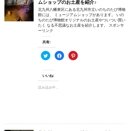
ムショップのお土産を紹介♪
北九州八幡東区にある北九州市立いのちのたび博物
館には、 ミュージアムショップがあります。 いの
ちのたび博物館オリジナルのお土産やついつい買い
たく なる不思議なお土産を紹介します。 スポンサ
ーリンク
共有:
ク
F
ク
リ
a
リ
ッ
c
ッ
ク
e
ク
し
b
し
て
o
て
いいね:
T
o
P
w
k
i
i
で
n
t
共
t
読み込み中...
t
有
e
e
す
r
r
る
e
で
に
s
共
は
t
有
ク
で
(
リ
共
新
ッ
有
し
ク
(
い
し
新
ウ
て
し
ィ
く
い