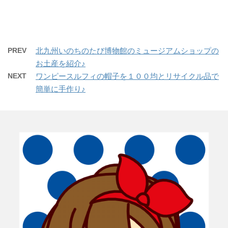
有
ク
で
(
リ
共
新
ッ
有
し
ク
(
い
し
新
ウ
て
し
ィ
く
い
ン
だ
ウ
PREV
北九州いのちのたび博物館のミュージアムショップの
ド
さ
ィ
ウ
い
ン
お土産を紹介♪
で
(
ド
開
新
ウ
NEXT
ワンピースルフィの帽子を１００均とリサイクル品で
き
し
で
ま
い
開
簡単に手作り♪
す
ウ
き
)
ィ
ま
ン
す
ド
)
ウ
で
開
き
ま
す
)