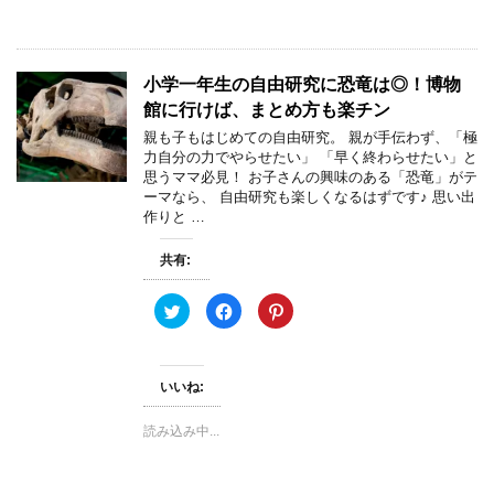
新
ッ
有
し
ク
(
い
し
新
ウ
て
し
ィ
く
い
ン
だ
ウ
小学一年生の自由研究に恐竜は◎！博物
ド
さ
ィ
ウ
い
ン
館に行けば、まとめ方も楽チン
で
(
ド
開
新
ウ
親も子もはじめての自由研究。 親が手伝わず、「極
き
し
で
力自分の力でやらせたい」 「早く終わらせたい」と
ま
い
開
す
ウ
き
思うママ必見！ お子さんの興味のある「恐竜」がテ
)
ィ
ま
ーマなら、 自由研究も楽しくなるはずです♪ 思い出
ン
す
ド
)
作りと …
ウ
で
開
共有:
き
ま
す
)
ク
F
ク
リ
a
リ
ッ
c
ッ
ク
e
ク
し
b
し
て
o
て
いいね:
T
o
P
w
k
i
i
で
n
t
共
t
読み込み中...
t
有
e
e
す
r
r
る
e
で
に
s
共
は
t