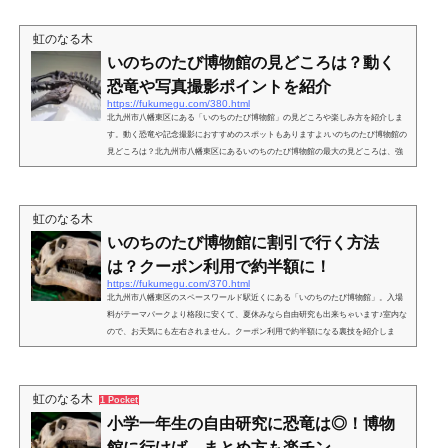
設備について紹介しています。北九州いのちのたび博物館にベビーカーで行ける？
我が家は、上の子が５歳、恐竜と特別展の昆虫を見たくて、いのちのたび博物館に
虹のなる木
行きました。下の子は、生後２ヶ月のピヨピヨ、福岡市内...
いのちのたび博物館の見どころは？動く
恐竜や写真撮影ポイントを紹介
https://fukumegu.com/380.html
北九州市八幡東区にある「いのちのたび博物館」の見どころや楽しみ方を紹介しま
す。動く恐竜や記念撮影におすすめのスポットもありますよ♪いのちのたび博物館の
見どころは？北九州市八幡東区にあるいのちのたび博物館の最大の見どころは、強
大な恐竜の骨格標本です。色んな所で恐竜展などのイベントを見た事があります
が、いのちのたび博物館が一番！だと思います。息を呑む迫力とデカさと威圧
感、、、最高です。①巨大な恐竜骨格の展示入ってすぐのメインステージ。館内は
虹のなる木
うす暗くて、一瞬で恐竜の世界にタイムスリップ出来ますよ。あ...
いのちのたび博物館に割引で行く方法
は？クーポン利用で約半額に！
https://fukumegu.com/370.html
北九州市八幡東区のスペースワールド駅近くにある「いのちのたび博物館」。入場
料がテーマパークより格段に安くて、夏休みなら自由研究も出来ちゃいます♪室内な
ので、お天気にも左右されません。クーポン利用で約半額になる裏技を紹介しま
す！北九州いのちのたび博物館に割引で行く方法は？恐竜の展示で有名ないのちの
たび博物館は、北九州市の施設なので、もともと入場料は格安なんです。恐竜の展
示のある常設展は、小学生未満は無料、第二日曜日は、小学生と中学生が無料で入
虹のなる木
1 Pocket
場出来ます。また料金設定が小学生と中学生が同じ値段なん...
小学一年生の自由研究に恐竜は◎！博物
館に行けば、まとめ方も楽チン