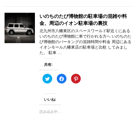
し
ク
(
い
し
新
ウ
て
し
ィ
く
い
ン
だ
ウ
いのちのたび博物館の駐車場の混雑や料
ド
さ
ィ
ウ
い
ン
金、周辺のイオン駐車場の裏技
で
(
ド
開
新
ウ
北九州市八幡東区のスペースワールド駅近くにある
き
し
で
いのちのたび博物館に車で行かれる方へ いのちのた
ま
い
開
す
ウ
き
び博物館のパーキングの混雑時間や料金 周辺にある
)
ィ
ま
イオンモール八幡東店の駐車場と比較 してみまし
ン
す
ド
)
た。 駐車 …
ウ
で
開
共有:
き
ま
す
)
ク
F
ク
リ
a
リ
ッ
c
ッ
ク
e
ク
し
b
し
て
o
て
いいね:
T
o
P
w
k
i
i
で
n
t
共
t
読み込み中...
t
有
e
e
す
r
r
る
e
で
に
s
共
は
t
有
ク
で
(
リ
共