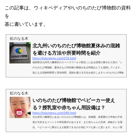
この記事は、ウィキペディアやいのちのたび博物館の資料
を
基に書いています。
虹のなる木
北九州いのちのたび博物館夏休みの混雑
を避ける方法や所要時間を紹介
https://fukumegu.com/376.html
福岡県北九州市八幡東区のスペースワールド駅近くにある恐竜の展示が人気の「い
のちのたび博物館」夏休みなど特別展の開催がある時期はとても混雑しています。
気になる混雑時間帯と滞在時間、混雑を避ける方法を紹介します♪いのちのたび博物
館、夏休みの混雑を避ける方法は？夏休みはどこに行っても混雑していて、チケッ
トを購入するのに並び、観覧するのに並び、お手洗いに並び、食事するのに並
び・・・で疲れてしまいますよね。大人は、多少我慢も出来ますが、子供がぐずり
虹のなる木
出したら、もうお手上げ、楽しい気分も半減です。少しでも混...
いのちのたび博物館でベビーカー使え
る？授乳室や赤ちゃん用設備は？
https://fukumegu.com/389.html
北九州市八幡東区にあるいのちのたび博物館には、幼稚園、保育園や小学校の子供
達が大好きなイベントや特別展示があります。まだ赤ちゃんの兄弟、姉妹がいる場
合、ベビーカーに乗せたまま観覧できるのか悩むママも多いと思います。オムツ替
え、授乳室など赤ちゃん連れのママが気になるいのちのたび博物館の赤ちゃん用の