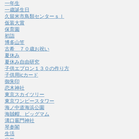
一年生
一歳誕生日
久留米市鳥類センターｓｌ
仮装大賞
保育園
初詣
博多山笠
古希 ７０歳お祝い
夏休み
夏休み自由研究
子供エプロン１３０の作り方
子供用icカード
御朱印
恋木神社
東京スカイツリー
東京ワンピースタワー
海ノ中道海浜公園
海賊帽、ビッグマム
溝口竈門神社
琴参閣
生活