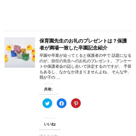
r
る
e
で
に
s
共
は
t
有
ク
で
(
リ
共
新
ッ
有
し
ク
(
い
し
新
ウ
て
し
ィ
く
い
ン
だ
ウ
保育園先生のお礼のプレゼントは？保護
ド
さ
ィ
ウ
い
ン
者が満場一致した卒園記念紹介
で
(
ド
開
新
ウ
卒園や卒業が迫ってくると保護者の中で 話題になる
き
し
で
のが、担任の先生へのお礼のプレゼント。 アンケー
ま
い
開
す
ウ
き
トや保護者会の話し合いで決定するのですが、 予算
)
ィ
ま
もあるし、なかなか決まりませんよね。 そんな中、
ン
す
ド
)
我が子の …
ウ
で
開
共有:
き
ま
す
)
ク
F
ク
リ
a
リ
ッ
c
ッ
ク
e
ク
し
b
し
て
o
て
いいね:
T
o
P
w
k
i
i
で
n
t
共
t