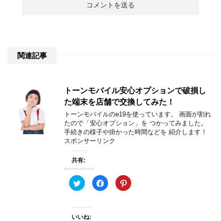
関連記事
トーンモバイル安心オプションで破損し
た端末を店舗で交換してみた！
トーンモバイルのe19を使っています。 画面が割れ
たので「安心オプション」を つかってみました。
手続きの様子や掛かった時間などを 紹介します！
スポンサーリンク
共有:
ク
F
ク
リ
a
リ
ッ
c
ッ
ク
e
ク
し
b
し
て
o
て
いいね:
T
o
P