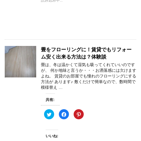
読み込み中...
t
有
e
e
す
r
r
る
e
で
に
s
共
は
t
有
ク
で
(
リ
共
新
ッ
有
し
ク
(
い
し
新
ウ
て
し
ィ
く
い
ン
だ
ウ
畳をフローリングに！賃貸でもリフォー
ド
さ
ィ
ウ
い
ン
ム安く出来る方法は？体験談
で
(
ド
開
新
ウ
畳は、冬は温かくて湿気も吸ってくれていいのです
き
し
で
が、 何か地味と言うか・・・お洒落感には欠けます
ま
い
開
す
ウ
き
よね。 賃貸のお部屋でも憧れのフローリングにする
)
ィ
ま
方法が あります♪ 敷くだけで簡単なので、数時間で
ン
す
ド
)
模様替え …
ウ
で
開
共有:
き
ま
す
)
ク
F
ク
リ
a
リ
ッ
c
ッ
ク
e
ク
し
b
し
て
o
て
いいね:
T
o
P
w
k
i