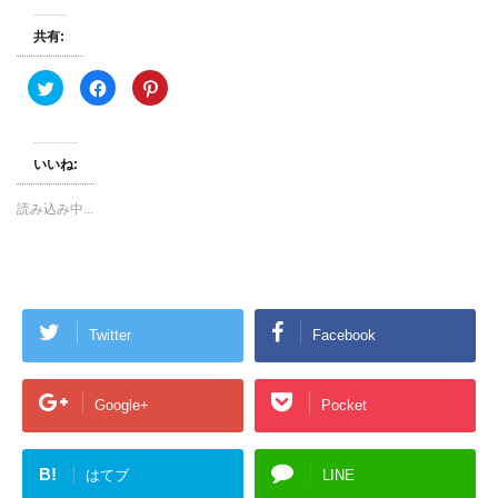
共有:
ク
F
ク
リ
a
リ
ッ
c
ッ
ク
e
ク
し
b
し
て
o
て
いいね:
T
o
P
w
k
i
i
で
n
t
共
t
読み込み中...
t
有
e
e
す
r
r
る
e
で
に
s
共
は
t
有
ク
で
(
リ
共
新
ッ
有
し
ク
(
Twitter
Facebook
い
し
新
ウ
て
し
ィ
く
い
ン
だ
ウ
ド
さ
ィ
ウ
い
ン
Google+
Pocket
で
(
ド
開
新
ウ
き
し
で
ま
い
開
す
ウ
き
B!
はてブ
LINE
)
ィ
ま
ン
す