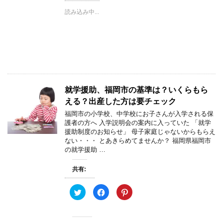
i
で
n
t
共
t
読み込み中...
t
有
e
e
す
r
r
る
e
で
に
s
共
は
t
有
ク
で
(
リ
共
新
ッ
有
し
ク
(
い
し
新
ウ
て
し
ィ
く
い
ン
だ
ウ
就学援助、福岡市の基準は？いくらもら
ド
さ
ィ
ウ
い
ン
える？出産した方は要チェック
で
(
ド
開
新
ウ
福岡市の小学校、中学校にお子さんが入学される保
き
し
で
護者の方へ 入学説明会の案内に入っていた 「就学
ま
い
開
す
ウ
き
援助制度のお知らせ」 母子家庭じゃないからもらえ
)
ィ
ま
ない・・・ とあきらめてませんか？ 福岡県福岡市
ン
す
ド
)
の就学援助 …
ウ
で
開
共有:
き
ま
す
)
ク
F
ク
リ
a
リ
ッ
c
ッ
ク
e
ク
し
b
し
て
o
て