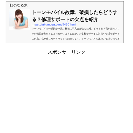
換え事務手数料は？いきなり、「乗り換えるとキャッシュバックがある！」と言わ
虹のなる木
れても毎月の維持費が高くなるようでは、主婦は納得しませ...
トーンモバイル故障、破損したらどうす
る？修理サポートの欠点を紹介
https://fukumegu.com/5499.html
トーンモバイルの破損や水没、機種の不具合が生じた時、どうする？我が家のスマ
ホの画面が割れてしまった時、どうしたか、お客様サポートの対応や修理サポート
の欠点、私が感じたデメリットを紹介します。トーンモバイル故障、破損したらど
うする？修理サポートの欠点は？ドコモやソフトバング、auなどの大手キャリアな
ら、近くのショップに駆け込めば何とか対応してもらえそうですが、トーンモバイ
スポンサーリンク
ルの場合、店舗がほとんどないのが１つ目の欠点です。どこに連絡をしたらいいの
か・・・とネットで検索しました。ネット検索してもイマ...