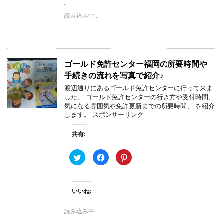
w
k
i
i
で
n
t
共
t
読み込み中...
t
有
e
e
す
r
r
る
e
で
に
s
共
は
t
有
ク
で
(
リ
共
新
ッ
有
ゴールド免許センター福岡の所要時間や
し
ク
(
い
し
新
手続きの流れを写真で紹介♪
ウ
て
し
ィ
く
い
渡辺通りにあるゴールド免許センターに行って来ま
ン
だ
ウ
した。 ゴールド免許センターの行き方や受付時間、
ド
さ
ィ
ウ
い
ン
気になる雰囲気や免許更新までの所要時間、 を紹介
で
(
ド
します。 スポンサーリンク
開
新
ウ
き
し
で
ま
い
開
す
ウ
き
共有:
)
ィ
ま
ン
す
ド
)
ク
F
ク
ウ
リ
a
リ
で
ッ
c
ッ
開
ク
e
ク
き
し
b
し
ま
て
o
て
す
いいね:
T
o
P
)
w
k
i
i
で
n
t
共
t
読み込み中...
t
有
e
e
す
r