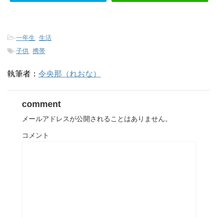
ド
)
ウ
で
開
き
ま
-
一年生
,
生活
す
)
-
子供
,
携帯
執筆者：
令央那（れおな）
comment
メールアドレスが公開されることはありません。
コメント