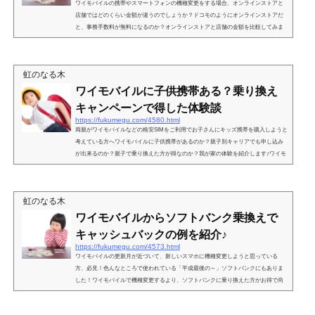
ワイモバイルの携帯やスマートフォンの機種変更をする場合、オンラインストアと
店舗ではどのくらい金額が違うのでしょうか？ドコモのようにオンラインストアだ
と、事務手数料が無料になるのか？オンラインストアと店舗の金額を比較してみま
した。ワイモバイルのオンラインストアは安い？今回は、ワイモバイルのオンライ
ンストアの見積もり機能とショッピングモールの中にあるワイモバイルとソフトバ
ンクの合同店舗を２件回って料金を比較しました。ワイモバイルのオンラインスト
虹のなる木
アと店舗の比較の条件機 種：Android One X5料金プ...
ワイモバイルに子供携帯ある？乗り換え
キャンペーンで得した体験談
https://fukumegu.com/4580.html
両親がワイモバイルなどの格安SIMをご利用でお子さんにキッズ携帯を購入しようと
考えている方へワイモバイルに子供携帯があるのか？親子別キャリアでも申し込み
が出来るのか？親子で乗り換えた方が得なのか？我が家の体験を紹介します♪ワイモ
バイルに子供携帯ある？我が家は、子供が小学一年生になるので、携帯を持たせよ
うと検討しています。私も主人もワイモバイルを使っているし、スマホ代を安く抑
えたいので、出来れば同じワイモバイルで契約したいのですが・・・残念ながらワ
虹のなる木
イモバイルには、キッズ携帯の取り扱いがありません。...
ワイモバイルからソフトバンク乗換えで
キャッシュバックの例を紹介♪
https://fukumegu.com/4573.html
ワイモバイルの更新月が近づいて、新しいスマホに機種変更しようと思っている
方、必見！色んなところで使われている「平成最後の～」ソフトバンクにもありま
した！ワイモバイルで機種変更するより、ソフトバンクに乗り換えた方がお得で尚
且つキャッシュバックがもらえた例を紹介ます！ワイモバイルからソフトバンクに
乗り換えてどの位お得になったか紹介します♪ワイモバイルからソフトバンクに乗り