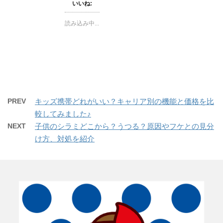
いいね:
T
o
P
w
k
i
i
で
n
t
共
t
読み込み中...
t
有
e
e
す
r
r
る
e
で
に
s
共
は
t
有
ク
で
(
リ
共
新
ッ
有
し
ク
(
い
し
新
ウ
て
し
ィ
く
い
ン
だ
ウ
PREV
キッズ携帯どれがいい？キャリア別の機能と価格を比
ド
さ
ィ
ウ
い
ン
較してみました♪
で
(
ド
開
新
ウ
NEXT
子供のシラミどこから？うつる？原因やフケとの見分
き
し
で
ま
い
開
け方、対処を紹介
す
ウ
き
)
ィ
ま
ン
す
ド
)
ウ
で
開
き
ま
す
)