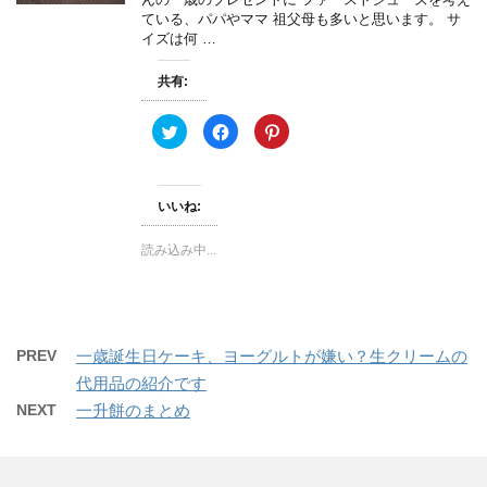
で
(
ド
ている、パパやママ 祖父母も多いと思います。 サ
開
新
ウ
き
し
で
イズは何 …
ま
い
開
す
ウ
き
)
ィ
ま
共有:
ン
す
ド
)
ウ
で
ク
F
ク
開
リ
a
リ
き
ッ
c
ッ
ま
ク
e
ク
す
し
b
し
)
て
o
て
いいね:
T
o
P
w
k
i
i
で
n
t
共
t
読み込み中...
t
有
e
e
す
r
r
る
e
で
に
s
共
は
t
有
ク
で
(
リ
共
新
ッ
有
PREV
一歳誕生日ケーキ、ヨーグルトが嫌い？生クリームの
し
ク
(
い
し
新
代用品の紹介です
ウ
て
し
ィ
く
い
NEXT
一升餅のまとめ
ン
だ
ウ
ド
さ
ィ
ウ
い
ン
で
(
ド
開
新
ウ
き
し
で