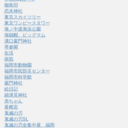
御朱印
恋木神社
東京スカイツリー
東京ワンピースタワー
海ノ中道海浜公園
海賊帽、ビッグマム
溝口竈門神社
琴参閣
生活
病気
福岡市動物園
福岡市民防災センター
福岡市科学館
竈門神社
絵日記
綿津見神社
赤ちゃん
香椎宮
鬼滅の刃
鬼滅の刃SL
鬼滅の刃全集中展 福岡