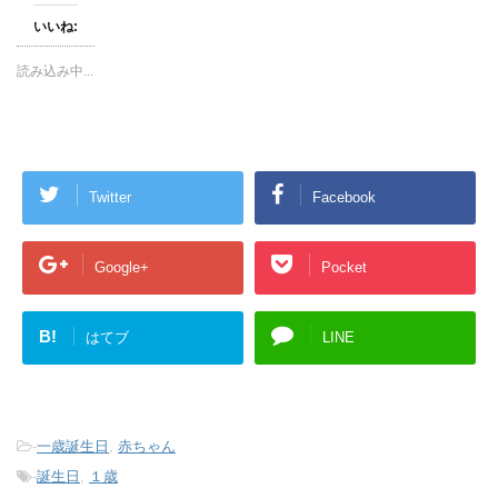
て
o
て
いいね:
T
o
P
w
k
i
i
で
n
t
共
t
読み込み中...
t
有
e
e
す
r
r
る
e
で
に
s
共
は
t
有
ク
で
(
リ
共
新
ッ
有
し
ク
(
Twitter
Facebook
い
し
新
ウ
て
し
ィ
く
い
ン
だ
ウ
ド
さ
ィ
ウ
い
ン
Google+
Pocket
で
(
ド
開
新
ウ
き
し
で
ま
い
開
す
ウ
き
B!
はてブ
LINE
)
ィ
ま
ン
す
ド
)
ウ
で
開
き
ま
-
一歳誕生日
,
赤ちゃん
す
)
-
誕生日
,
１歳