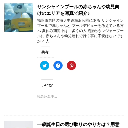
(
リ
共
新
ッ
有
サンシャインプールの赤ちゃんや幼児向
し
ク
(
い
し
新
けのエリアを写真で紹介♪
ウ
て
し
ィ
く
い
福岡市東区の海ノ中道海浜公園にある サンシャイン
ン
だ
ウ
プールで赤ちゃんと プールデビューを考えている方
ド
さ
ィ
ウ
い
ン
へ 夏休み期間中は、多くの人で賑わうレジャープー
で
(
ド
ルに 赤ちゃんや幼児連れで行く事に不安はないです
開
新
ウ
き
し
で
か？ 人 …
ま
い
開
す
ウ
き
)
ィ
ま
共有:
ン
す
ド
)
ウ
で
ク
F
ク
開
リ
a
リ
き
ッ
c
ッ
ま
ク
e
ク
す
し
b
し
)
て
o
て
いいね:
T
o
P
w
k
i
i
で
n
t
共
t
読み込み中...
t
有
e
e
す
r
r
る
e
で
に
s
共
は
t
有
ク
で
(
リ
共
新
ッ
有
一歳誕生日の選び取りのやり方は？用意
し
ク
(