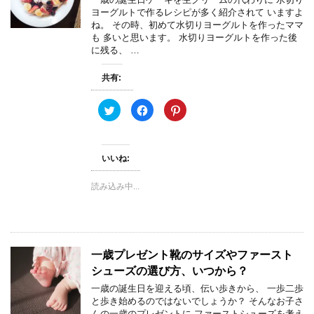
ン
だ
ウ
ヨーグルトで作るレシピが多く紹介されて いますよ
ド
さ
ィ
ウ
い
ン
ね。 その時、初めて水切りヨーグルトを作ったママ
で
(
ド
も 多いと思います。 水切りヨーグルトを作った後
開
新
ウ
き
し
で
に残る、 …
ま
い
開
す
ウ
き
)
ィ
ま
共有:
ン
す
ド
)
ウ
で
ク
F
ク
開
リ
a
リ
き
ッ
c
ッ
ま
ク
e
ク
す
し
b
し
)
て
o
て
いいね:
T
o
P
w
k
i
i
で
n
t
共
t
読み込み中...
t
有
e
e
す
r
r
る
e
で
に
s
共
は
t
有
ク
で
(
リ
共
新
ッ
有
一歳プレゼント靴のサイズやファースト
し
ク
(
い
し
新
シューズの選び方、いつから？
ウ
て
し
ィ
く
い
一歳の誕生日を迎える頃、伝い歩きから、 一歩二歩
ン
だ
ウ
と歩き始めるのではないでしょうか？ そんなお子さ
ド
さ
ィ
ウ
い
ン
んの一歳のプレゼントに ファーストシューズを考え