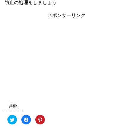
防止の処理をしましょう
スポンサーリンク
共有:
ク
F
ク
リ
a
リ
ッ
c
ッ
ク
e
ク
し
b
し