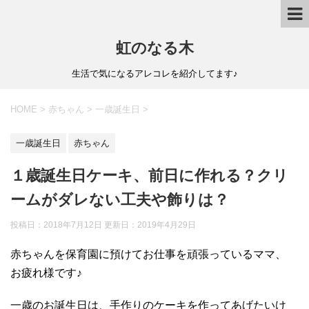
虹のなる木
生活で気になるアレコレを紹介してます♪
HOME
>
赤ちゃん
>
一歳誕生日
>
一歳誕生日
赤ちゃん
１歳誕生日ケーキ、前日に作れる？クリ
ームがダレない工夫や飾りは？
投稿日：2018年7月12日 更新日：
2019年4月29日
赤ちゃんを保育園に預けてお仕事を頑張っているママ、
お疲れ様です♪
一歳のお誕生日は、手作りのケーキを作ってあげたいけ