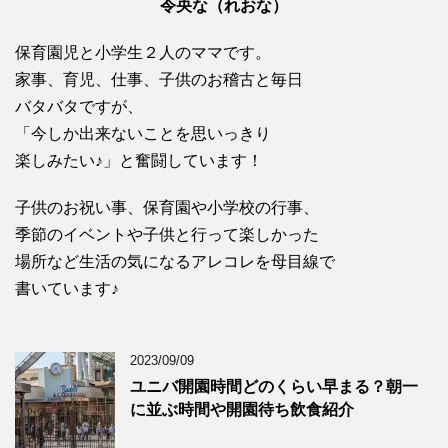
令央な（れおな）
保育園児と小学生２人のママです。
家事、育児、仕事、子供のお稽古と毎日
バタバタですが、
「今しか出来ないことを思いっきり
楽しみたい♪」と奮闘しています！
子供のお祝い事、保育園や小学校の行事、
季節のイベントや子供と行って楽しかった
場所など生活の気になるアレコレを母目線で
書いています♪
2023/09/09
ユニバ開園時間どのくらい早まる？朝一
に並ぶ時間や開園待ち飲食紹介