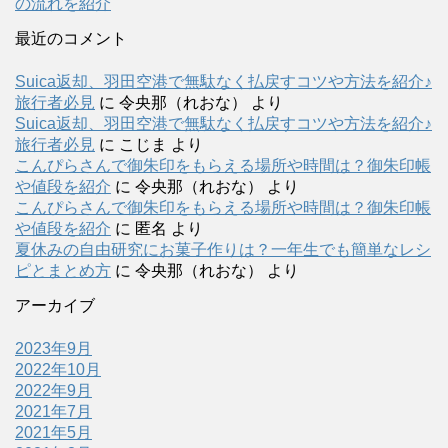
の流れを紹介
最近のコメント
Suica返却、羽田空港で無駄なく払戻すコツや方法を紹介♪
旅行者必見
に
令央那（れおな）
より
Suica返却、羽田空港で無駄なく払戻すコツや方法を紹介♪
旅行者必見
に
こじま
より
こんぴらさんで御朱印をもらえる場所や時間は？御朱印帳
や値段を紹介
に
令央那（れおな）
より
こんぴらさんで御朱印をもらえる場所や時間は？御朱印帳
や値段を紹介
に
匿名
より
夏休みの自由研究にお菓子作りは？一年生でも簡単なレシ
ピとまとめ方
に
令央那（れおな）
より
アーカイブ
2023年9月
2022年10月
2022年9月
2021年7月
2021年5月