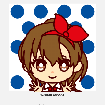
ま
い
開
す
ウ
き
)
ィ
ま
ン
す
ド
)
ウ
で
開
き
ま
す
)