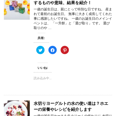
い
し
新
するものや意味、結果を紹介！
ウ
て
し
ィ
く
い
一歳の誕生日は、親にとって特別な日ですね。 産ま
ン
だ
ウ
れて最初のお誕生日。 無事に大きく成長してくれた
ド
さ
ィ
ウ
い
ン
事に感謝したいですね。 一歳のお誕生日のメインイ
で
(
ド
ベントは、 「一升餅」と「選び取り」です。 選び
開
新
ウ
き
し
で
取りのや …
ま
い
開
す
ウ
き
)
ィ
ま
共有:
ン
す
ド
)
ウ
で
ク
F
ク
開
リ
a
リ
き
ッ
c
ッ
ま
ク
e
ク
す
し
b
し
)
て
o
て
いいね:
T
o
P
w
k
i
i
で
n
t
共
t
読み込み中...
t
有
e
e
す
r
r
る
e
で
に
s
共
は
t
有
ク
で
(
リ
共
新
ッ
有
水切りヨーグルトの水の使い道は？ホエ
し
ク
(
い
し
新
ーの栄養やレシピを紹介します
ウ
て
し
ィ
く
い
一歳の誕生日ケーキを生クリームの代わりに 水切り