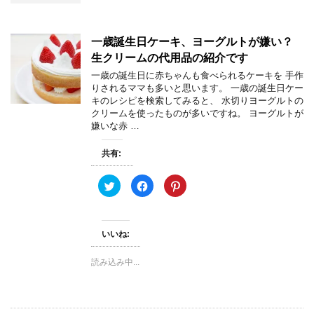
一歳誕生日ケーキ、ヨーグルトが嫌い？
生クリームの代用品の紹介です
一歳の誕生日に赤ちゃんも食べられるケーキを 手作
りされるママも多いと思います。 一歳の誕生日ケー
キのレシピを検索してみると、 水切りヨーグルトの
クリームを使ったものが多いですね。 ヨーグルトが
嫌いな赤 …
共有:
ク
F
ク
リ
a
リ
ッ
c
ッ
ク
e
ク
し
b
し
て
o
て
いいね:
T
o
P
w
k
i
i
で
n
t
共
t
読み込み中...
t
有
e
e
す
r
r
る
e
で
に
s
共
は
t
有
ク
で