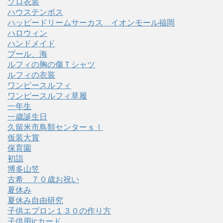
ゾロ衣装
ハウステンボス
ハッピードリームサーカス イオンモール福岡
ハロウィン
ハンドメイド
プール、海
ルフィの胸の傷Ｔシャツ
ルフィの衣装
ワンピースルフィ
ワンピースルフィ草履
一年生
一歳誕生日
久留米市鳥類センターｓｌ
仮装大賞
保育園
初詣
博多山笠
古希 ７０歳お祝い
夏休み
夏休み自由研究
子供エプロン１３０の作り方
子供用icカード