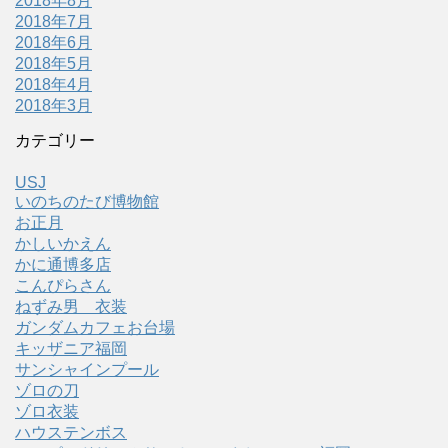
2018年8月
2018年7月
2018年6月
2018年5月
2018年4月
2018年3月
カテゴリー
USJ
いのちのたび博物館
お正月
かしいかえん
かに通博多店
こんぴらさん
ねずみ男 衣装
ガンダムカフェお台場
キッザニア福岡
サンシャインプール
ゾロの刀
ゾロ衣装
ハウステンボス