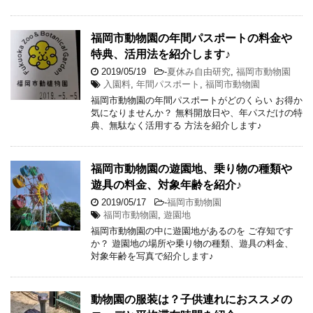
福岡市動物園の年間パスポートの料金や
特典、活用法を紹介します♪
2019/05/19
-
夏休み自由研究
,
福岡市動物園
入園料
,
年間パスポート
,
福岡市動物園
福岡市動物園の年間パスポートがどのくらい お得か
気になりませんか？ 無料開放日や、年パスだけの特
典、無駄なく活用する 方法を紹介します♪
福岡市動物園の遊園地、乗り物の種類や
遊具の料金、対象年齢を紹介♪
2019/05/17
-
福岡市動物園
福岡市動物園
,
遊園地
福岡市動物園の中に遊園地があるのを ご存知です
か？ 遊園地の場所や乗り物の種類、遊具の料金、
対象年齢を写真で紹介します♪
動物園の服装は？子供連れにおススメの