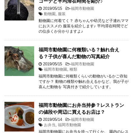
コーデと平均滞在時間を紹介♪
2019/05/15
-
福岡市動物園
動物園
,
服装
動物園に何着てく？ 赤ちゃんや幼児など子連れママ
におススメの 服装を紹介します♪ 平均滞在時間でど
の位歩くか分かりますよ♪
福岡市動物園に何種類いる？触れ合え
る？子供が喜んだ動物の写真紹介
2019/05/15
-
福岡市動物園
福岡市動物園
,
種類
福岡市動物園に何種類くらいの動物がいるかご存知
ですか？ 動物の種類や触れ合えるかなど、我が子が
喜んだ動物を 写真付きで紹介しています。
福岡市動物園にお弁当持参？レストラン
の値段や周辺に買えるお店は？
2019/05/14
-
福岡市動物園
お弁当
,
福岡市動物園
福岡市動物園にお弁当を持って行くか、 園内のレス