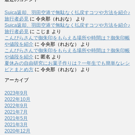
Suica返却、羽田空港で無駄なく払戻すコツや方法を紹介♪
旅行者必見
に
令央那（れおな）
より
Suica返却、羽田空港で無駄なく払戻すコツや方法を紹介♪
旅行者必見
に
こじま
より
こんぴらさんで御朱印をもらえる場所や時間は？御朱印帳
や値段を紹介
に
令央那（れおな）
より
こんぴらさんで御朱印をもらえる場所や時間は？御朱印帳
や値段を紹介
に
匿名
より
夏休みの自由研究にお菓子作りは？一年生でも簡単なレシ
ピとまとめ方
に
令央那（れおな）
より
アーカイブ
2023年9月
2022年10月
2022年9月
2021年7月
2021年5月
2021年3月
2020年12月