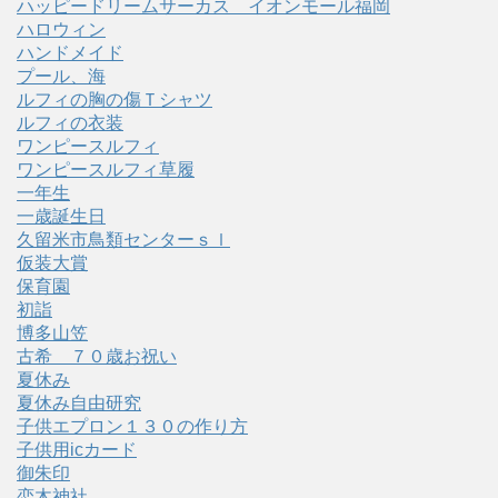
ハッピードリームサーカス イオンモール福岡
ハロウィン
ハンドメイド
プール、海
ルフィの胸の傷Ｔシャツ
ルフィの衣装
ワンピースルフィ
ワンピースルフィ草履
一年生
一歳誕生日
久留米市鳥類センターｓｌ
仮装大賞
保育園
初詣
博多山笠
古希 ７０歳お祝い
夏休み
夏休み自由研究
子供エプロン１３０の作り方
子供用icカード
御朱印
恋木神社