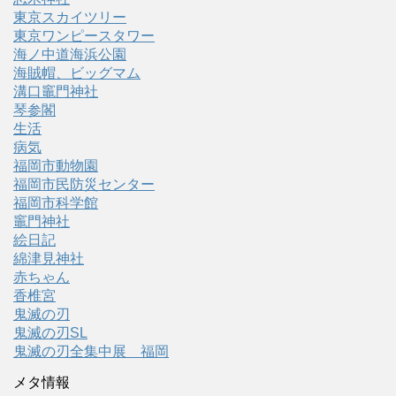
東京スカイツリー
東京ワンピースタワー
海ノ中道海浜公園
海賊帽、ビッグマム
溝口竈門神社
琴参閣
生活
病気
福岡市動物園
福岡市民防災センター
福岡市科学館
竈門神社
絵日記
綿津見神社
赤ちゃん
香椎宮
鬼滅の刃
鬼滅の刃SL
鬼滅の刃全集中展 福岡
メタ情報