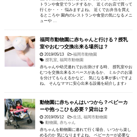
トランや食堂でランチするか、 近くのお店で買って
行くか・・・ 悩みますよね。 近くでお弁当を買え
るところや 園内のレストランや食堂の気になるメニ
ューや …
福岡市動物園に赤ちゃんと行ける？授乳
室やおむつ交換出来る場所は？
2019/05/13
-
福岡市動物園
授乳室
,
福岡市動物園
赤ちゃんや幼児連れでお出掛けする時、 授乳室やお
むつを交換出来るスペースがあるか、 ミルクのお湯
を分けてもらえるかなど、 気になる事が多いですよ
ね。 そんなママに安心出来る設備を紹介します♪
動物園に赤ちゃんはいつから？ベビーカ
ーや抱っこひも必要？貸出は？
2019/05/12
-
生活
,
福岡市動物園
動物園
,
赤ちゃん
赤ちゃんを動物園に連れて行く場合、いつから楽し
めるのか 気になりますよね。 ベビーカーが必要な